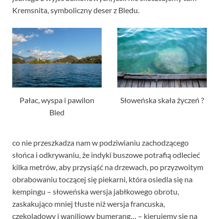
Kremsnita, symboliczny deser z Bledu.
Pałac, wyspa i pawilon
Słoweńska skała życzeń ?
Bled
co nie przeszkadza nam w podziwianiu zachodzącego
słońca i odkrywaniu, że indyki buszowe potrafią odlecieć
kilka metrów, aby przysiąść na drzewach, po przyzwoitym
obrabowaniu toczącej się piekarni, która osiedla się na
kempingu – słoweńska wersja jabłkowego obrotu,
zaskakująco mniej tłuste niż wersja francuska,
czekoladowy i waniliowy bumerang… – kierujemy się na