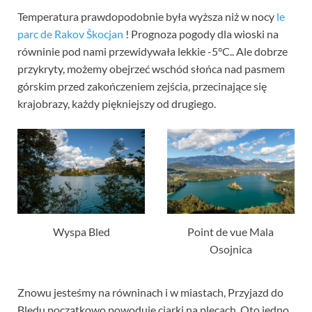
Temperatura prawdopodobnie była wyższa niż w nocy
le
parc de Rakov Škocjan
! Prognoza pogody dla wioski na
równinie pod nami przewidywała lekkie -5°C.. Ale dobrze
przykryty, możemy obejrzeć wschód słońca nad pasmem
górskim przed zakończeniem zejścia, przecinające się
krajobrazy, każdy piękniejszy od drugiego.
Wyspa Bled
Point de vue Mala
Osojnica
Znowu jesteśmy na równinach i w miastach, Przyjazd do
Bledu początkowo powoduje ciarki na plecach. Oto jedno