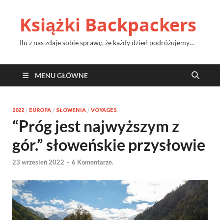
Książki Backpackers
Ilu z nas zdaje sobie sprawę, że każdy dzień podróżujemy…
MENU GŁÓWNE
2022
/
EUROPA
/
SŁOWENIA
/
VOYAGES
“Próg jest najwyższym z
gór.” słoweńskie przysłowie
23 wrzesień 2022
-
6 Komentarze.