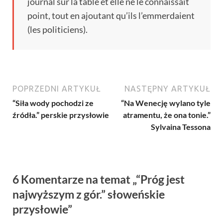
journal sur la table et elle ne le connaissait
point
,
tout en ajoutant qu’ils l’emmerdaient
(
les politiciens
).
POPRZEDNI ARTYKUŁ
NASTĘPNY ARTYKUŁ
“Siła wody pochodzi ze
“Na Wenecję wylano tyle
źródła.” perskie przysłowie
atramentu, że ona tonie.”
Sylvaina Tessona
6 Komentarze na temat „“Próg jest
najwyższym z gór.” słoweńskie
przysłowie”