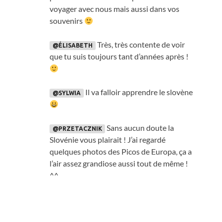
voyager avec nous mais aussi dans vos
souvenirs
Très
,
très contente de voir
@ÉLISABETH
que tu suis toujours tant d’années après
!
Il va falloir apprendre le slovène
@SYLWIA
Sans aucun doute la
@PRZETACZNIK
Slovénie vous plairait
!
J’ai regardé
quelques photos des Picos de Europa
,
ça a
l’air assez grandiose aussi tout de même
!
^^