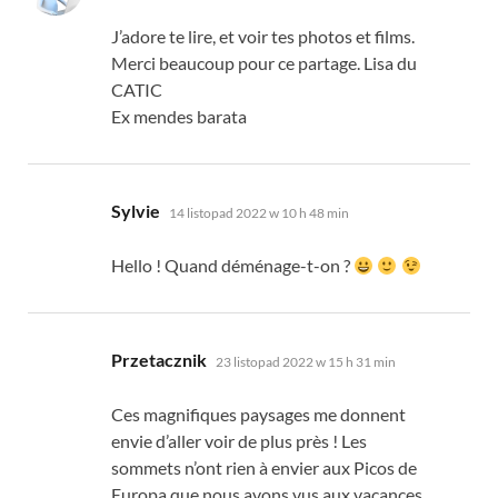
J’adore te lire
,
et voir tes photos et films
.
Merci beaucoup pour ce partage
.
Lisa du
CATIC
Ex mendes barata
mówi:
Sylvie
14 listopad 2022 w 10 h 48 min
Hello
!
Quand déménage-t-on
?
mówi:
Przetacznik
23 listopad 2022 w 15 h 31 min
Ces magnifiques paysages me donnent
envie d’aller voir de plus près
!
Les
sommets n’ont rien à envier aux Picos de
Europa que nous avons vus aux vacances