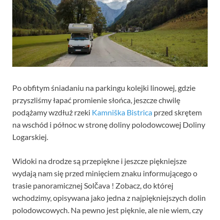
Po obfitym śniadaniu na parkingu kolejki linowej, gdzie
przyszliśmy łapać promienie słońca, jeszcze chwilę
podążamy wzdłuż rzeki
Kamniška Bistrica
przed skrętem
na wschód i północ w stronę doliny polodowcowej Doliny
Logarskiej.
Widoki na drodze są przepiękne i jeszcze piękniejsze
wydają nam się przed minięciem znaku informującego o
trasie panoramicznej Solčava ! Zobacz, do której
wchodzimy, opisywana jako jedna z najpiękniejszych dolin
polodowcowych. Na pewno jest pięknie, ale nie wiem, czy