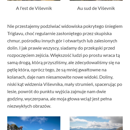
A l'est de Viševnik
Au sud de Viševnik
Nie przestajemy podziwiać widowiska pokrytego śniegiem
Triglavu, choć regularnie zasłoniętego przez skupiska
chmur, pośrodku innych gór i otwartych lub zalesionych
dolin. I jak prawie wszyscy, siadamy do przekąski przed
rozpoczęciem zejścia. Większość ludzi po prostu wraca tą
samą drogą, którą przyszliśmy, ale zdecydowaliśmy się na
pętlę która, oprócz tego, że są mniej gwałtowne na
kolanach, daje nam niesamowite nowe widoki. Doliny,
niski kąt widzenia Viševnika, mały strumień, spacerując po
lesie, powrót do punktu wyjścia zajmuje nam dwie
godziny, wyczerpana, ale moja głowa wciąż jest pełna
niezwykłych obrazów.