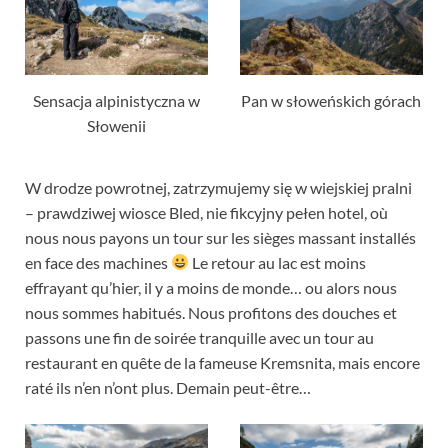
Sensacja alpinistyczna w
Pan w słoweńskich górach
Słowenii
W drodze powrotnej, zatrzymujemy się w wiejskiej pralni
– prawdziwej wiosce Bled, nie fikcyjny pełen hotel,
où
nous nous payons un tour sur les sièges massant installés
en face des machines
Le retour au lac est moins
effrayant qu’hier
,
il y a moins de monde… ou alors nous
nous sommes habitués
.
Nous profitons des douches et
passons une fin de soirée tranquille avec un tour au
restaurant en quête de la fameuse Kremsnita
,
mais encore
raté ils n’en n’ont plus
.
Demain peut-être
…