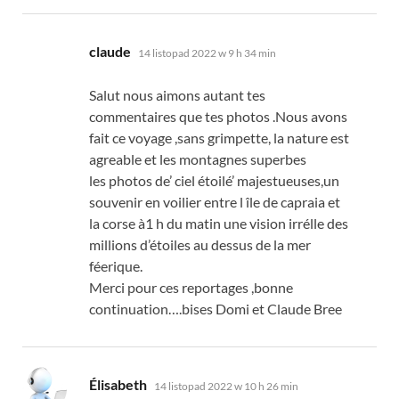
mówi:
claude
14 listopad 2022 w 9 h 34 min
Salut nous aimons autant tes
commentaires que tes photos .Nous avons
fait ce voyage
,
sans grimpette
,
la nature est
agreable et les montagnes superbes
les photos de
’
ciel étoilé
’
majestueuses
,
un
souvenir en voilier entre l île de capraia et
la corse à1 h du matin une vision irrélle des
millions d’étoiles au dessus de la mer
féerique
.
Merci pour ces reportages
,
bonne
continuation
….
bises Domi et Claude Bree
mówi:
Élisabeth
14 listopad 2022 w 10 h 26 min