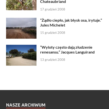
Chateaubriand
17 grudzień 2008
“Żądło ciepło, jak błysk osa, irytuje.”
Jules Michelet
15 grudzień 2008
“Wyloty często dają złudzenie
renesansu.” Jacques Languirand
13 grudzień 2008
NASZE ARCHIWUM