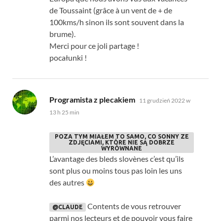
de Toussaint
(
grâce à un vent de
+
de
100kms/h sinon ils sont souvent dans la
brume
).
Merci pour ce joli partage
!
pocałunki !
mówi:
Programista z plecakiem
11 grudzień 2022 w
13 h 25 min
POZA TYM MIAŁEM TO SAMO, CO SONNY ZE
ZDJĘCIAMI, KTÓRE NIE SĄ DOBRZE
WYRÓWNANE
L’avantage des bleds slovènes c’est qu’ils
sont plus ou moins tous pas loin les uns
des autres
Contents de vous retrouver
@CLAUDE
parmi nos lecteurs et de pouvoir vous faire