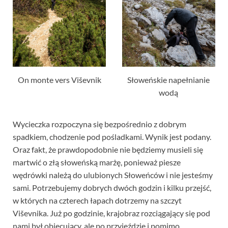
On monte vers Viševnik
Słoweńskie napełnianie
wodą
Wycieczka rozpoczyna się bezpośrednio z dobrym
spadkiem, chodzenie pod pośladkami. Wynik jest podany.
Oraz fakt, że prawdopodobnie nie będziemy musieli się
martwić o złą słoweńską marżę, ponieważ piesze
wędrówki należą do ulubionych Słoweńców i nie jesteśmy
sami. Potrzebujemy dobrych dwóch godzin i kilku przejść,
w których na czterech łapach dotrzemy na szczyt
Viševnika. Już po godzinie, krajobraz rozciągający się pod
nami był obiecujący, ale po przyjeździe i pomimo