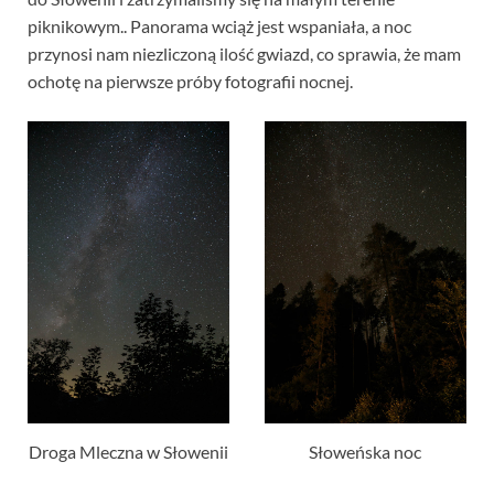
piknikowym.. Panorama wciąż jest wspaniała, a noc
przynosi nam niezliczoną ilość gwiazd, co sprawia, że ​​mam
ochotę na pierwsze próby fotografii nocnej.
Droga Mleczna w Słowenii
Słoweńska noc