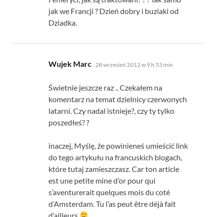
jak we Francji ? Dzień dobry i buziaki od
Dziadka.
mówi:
Wujek Marc
28 wrzesień 2012 w 9 h 53 min
Świetnie jeszcze raz .. Czekałem na
komentarz na temat dzielnicy czerwonych
latarni. Czy nadal istnieje?, czy ty tylko
poszedłeś? ?
inaczej, Myślę, że powinieneś umieścić link
do tego artykułu na francuskich blogach,
które tutaj zamieszczasz.
Car ton article
est une petite mine d’or pour qui
s’aventurerait quelques mois du coté
d’Amsterdam
.
Tu l’as peut être déjà fait
d’ailleurs