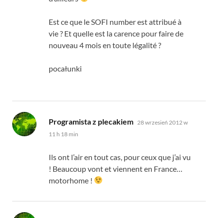
Est ce que le SOFI number est attribué à
vie
?
Et quelle est la carence pour faire de
nouveau
4
mois en toute légalité
?
pocałunki
mówi:
Programista z plecakiem
28 wrzesień 2012 w
11 h 18 min
Ils ont l’air en tout cas
,
pour ceux que j’ai vu
!
Beaucoup vont et viennent en France
…
motorhome !