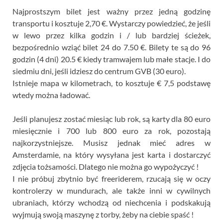
Najprostszym bilet jest ważny przez jedną godzinę
transportu i kosztuje 2,70 €. Wystarczy powiedzieć, że jeśli
w lewo przez kilka godzin i / lub bardziej ścieżek,
bezpośrednio wziąć bilet 24 do 7.50 €. Bilety te są do 96
godzin (4 dni) 20.5 € kiedy tramwajem lub małe stacje. I do
siedmiu dni, jeśli idziesz do centrum GVB (30 euro).
Istnieje mapa w kilometrach, to kosztuje € 7,5 podstawę
wtedy można ładować.
Jeśli planujesz zostać miesiąc lub rok, są karty dla 80 euro
miesięcznie i 700 lub 800 euro za rok, pozostają
najkorzystniejsze. Musisz jednak mieć adres w
Amsterdamie, na który wysyłana jest karta i dostarczyć
zdjęcia tożsamości. Dlatego nie można go wypożyczyć !
I nie próbuj zbytnio być freeriderem, rzucają się w oczy
kontrolerzy w mundurach, ale także inni w cywilnych
ubraniach, którzy wchodzą od niechcenia i podskakują
wyjmują swoją maszynę z torby, żeby na ciebie spaść !