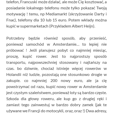
telefon, Francuski może działać, ale może Cię kosztować, a
posiadanie lokalnego telefonu może tylko pokazać Twoją
motywację ! temu, np Mediamarkt (skrzyżowanie Darty i
Fnac), telefony dla 10 lub 15 euro. Potem wkłady można
kupić w supermarketach (Przykładem Albert Heijn).
Potrzebny będzie również sposób, aby przenieść,
ponieważ samochód w Amsterdamie… to lepiej nie
próbować ! Jeśli planujesz pobyt co najmniej miesiąc,
proszę, kupić rower. Jest to najprostszy sposób
transportu, najpowszechniej stosowany i najtańszy na
czas. bo dziwnie, chociaż istnieje więcej rowerów w
Holandii niż ludzie, pozostają one stosunkowo drogie w
zakupie. co najmniej 200 nowy euro, ale ja cię
powstrzymać od razu, kupić nowy rower w Amsterdamie
jest czystym szaleństwem, ponieważ loty są bardzo częste.
Szkoda dla głowy roweru, ale kup go z drugiej ręki i
zamiast tego zainwestuj w bardzo dobry zamek (jak te
używane we Francji do motocykli, oraz, oraz !) Dwa adresy,