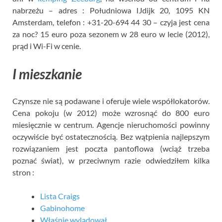
nabrzeżu – adres : Południowa IJdijk 20, 1095 KN
Amsterdam, telefon : +31-20-694 44 30 – czyja jest cena
za noc? 15 euro poza sezonem w 28 euro w lecie (2012),
prąd i Wi-Fi w cenie.
I mieszkanie
Czynsze nie są podawane i oferuje wiele współlokatorów.
Cena pokoju (w 2012) może wzrosnąć do 800 euro
miesięcznie w centrum. Agencje nieruchomości powinny
oczywiście być ostatecznością. Bez wątpienia najlepszym
rozwiązaniem jest poczta pantoflowa (wciąż trzeba
poznać świat), w przeciwnym razie odwiedziłem kilka
stron :
Lista Craigs
Gabinohome
Właśnie wylądował