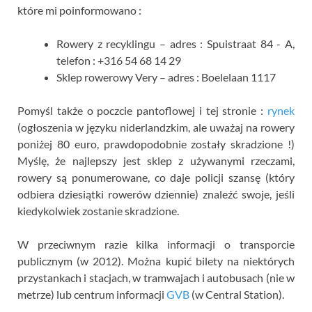
które mi poinformowano :
Rowery z recyklingu – adres : Spuistraat 84 - A,
telefon : +316 54 68 14 29
Sklep rowerowy Very – adres : Boelelaan 1117
Pomyśl także o poczcie pantoflowej i tej stronie :
rynek
(ogłoszenia w języku niderlandzkim, ale uważaj na rowery
poniżej 80 euro, prawdopodobnie zostały skradzione !)
Myślę, że najlepszy jest sklep z używanymi rzeczami,
rowery są ponumerowane, co daje policji szansę (który
odbiera dziesiątki rowerów dziennie) znaleźć swoje, jeśli
kiedykolwiek zostanie skradzione.
W przeciwnym razie kilka informacji o transporcie
publicznym (w 2012). Można kupić bilety na niektórych
przystankach i stacjach, w tramwajach i autobusach (nie w
metrze) lub centrum informacji
GVB
(w Central Station).