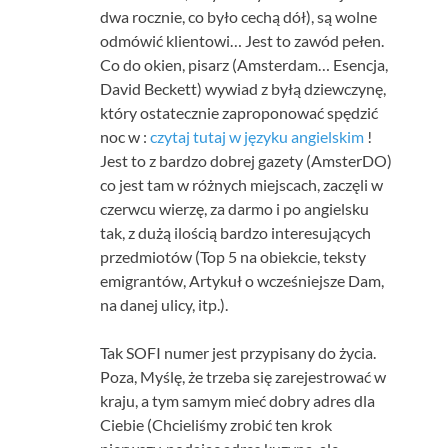
dwa rocznie, co było cechą dół), są wolne
odmówić klientowi… Jest to zawód pełen.
Co do okien, pisarz (Amsterdam… Esencja,
David Beckett) wywiad z byłą dziewczynę,
który ostatecznie zaproponować spędzić
noc w :
czytaj tutaj w języku angielskim
!
Jest to z bardzo dobrej gazety (AmsterDO)
co jest tam w różnych miejscach, zaczęli w
czerwcu wierzę, za darmo i po angielsku
tak, z dużą ilością bardzo interesujących
przedmiotów (Top 5 na obiekcie, teksty
emigrantów, Artykuł o wcześniejsze Dam,
na danej ulicy, itp.).
Tak SOFI numer jest przypisany do życia.
Poza, Myślę, że trzeba się zarejestrować w
kraju, a tym samym mieć dobry adres dla
Ciebie (Chcieliśmy zrobić ten krok