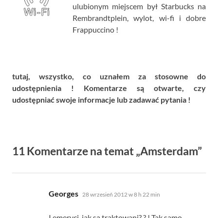
ulubionym miejscem był Starbucks na
Rembrandtplein, wylot, wi-fi i dobre
Frappuccino !
tutaj, wszystko, co uznałem za stosowne do
udostępnienia ! Komentarze są otwarte, czy
udostępniać swoje informacje lub zadawać pytania !
11 Komentarze na temat „Amsterdam”
mówi:
Georges
28 wrzesień 2012 w 8 h 22 min
I emeryci, jak są traktowani? ? ! Tak samo