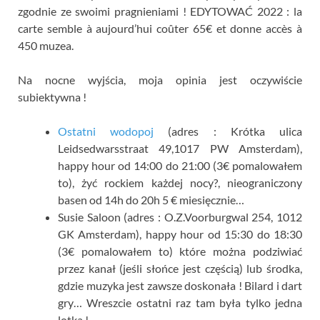
zgodnie ze swoimi pragnieniami ! EDYTOWAĆ 2022 :
la
carte semble à aujourd’hui coûter 65€ et donne accès à
450 muzea.
Na nocne wyjścia, moja opinia jest oczywiście
subiektywna !
Ostatni wodopoj
(adres : Krótka ulica
Leidsedwarsstraat 49,1017 PW Amsterdam),
happy hour od 14:00 do 21:00 (3€ pomalowałem
to), żyć rockiem każdej nocy?, nieograniczony
basen od 14h do 20h 5 € miesięcznie…
Susie Saloon (adres : O.Z.Voorburgwal 254, 1012
GK Amsterdam), happy hour od 15:30 do 18:30
(3€ pomalowałem to) które można podziwiać
przez kanał (jeśli słońce jest częścią) lub środka,
gdzie muzyka jest zawsze doskonała ! Bilard i dart
gry… Wreszcie ostatni raz tam była tylko jedna
lotka !