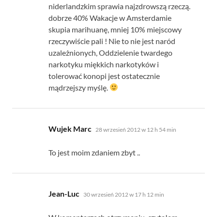
niderlandzkim sprawia najzdrowszą rzeczą.
dobrze 40% Wakacje w Amsterdamie
skupia marihuanę, mniej 10% miejscowy
rzeczywiście pali ! Nie to nie jest naród
uzależnionych, Oddzielenie twardego
narkotyku miękkich narkotyków i
tolerować konopi jest ostatecznie
mądrzejszy myślę.
mówi:
Wujek Marc
28 wrzesień 2012 w 12 h 54 min
To jest moim zdaniem zbyt ..
mówi:
Jean-Luc
30 wrzesień 2012 w 17 h 12 min