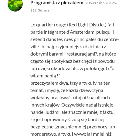
mówi:
Programista z plecakiem
28 wrzesień 2012 w
11 h 36 min
Le quartier rouge
(
Red Light District
)
fait
partie intégrante d’Amsterdam
,
puisqu’il
s’étend dans les rues principales du centre-
ville
. To najprzyjemniejsza dzielnica z
dobrymi barami i restauracjami?, na które
często się spotykasz bez chęci (z powodu
lub dzięki układowi ulic w półokręgu) i “o
witam panią !”
przeczytałem dwa, trzy artykuły na ten
temat, i myślę, że każda dziewczyna
wolałaby pracować tutaj niż na ulicach
innych krajów. Oczywiście nadal istnieje
handel ludźmi, ale znacznie mniej z faktu,
że jest oprawiony. Czują się bardziej
bezpieczne (znacznie mniej przemocy lub
morderstwo, artykuł wywołał mniej niż