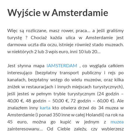
Wyjście w Amsterdamie
Więc są rozliczane, masz rower, praca… a jeśli graliśmy
turystę ? Chociaż każda ulica w Amsterdamie jest
darmowa uczta dla oczu, istnieje również stado muzeach.
w niektórych 2 lub 3 wpis euro, inni 10 lub 20…
Jest słynna mapa
IAMSTERDAM
, co wygląda całkiem
interesująco (bezpłatny transport publiczny i rejs po
kanałach, bezpłatny wstęp do wielu muzeów, oraz kilka
zniżek w restauracjach i innych miejscach turystycznych),
jeśli jesteś w pełnym trybie turystycznym (24 godzin –
40,00 €, 48 godzin – 50,00 €, 72 godzin – 60,00 €). Ale
znalazłem inny
karta
kto otwiera drzwi do 34 muzea w
Amsterdamie (i ponad 350 inne w całej Holandii) na rok na
45 euro, można go kupić w jednym z
muzea
zainteresowany… Od Ciebie zależy, czy wybierzesz