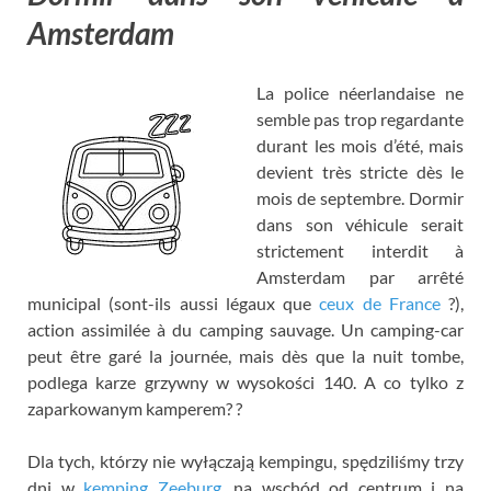
Amsterdam
La police néerlandaise ne
semble pas trop regardante
durant les mois d’été
,
mais
devient très stricte dès le
mois de septembre
.
Dormir
dans son véhicule serait
strictement interdit à
Amsterdam par arrêté
municipal
(
sont-ils aussi légaux que
ceux de France
?),
action assimilée à du camping sauvage
.
Un camping-car
peut être garé la journée
,
mais dès que la nuit tombe
,
podlega karze grzywny w wysokości 140. A co tylko z
zaparkowanym kamperem? ?
Dla tych, którzy nie wyłączają kempingu, spędziliśmy trzy
dni w
kemping Zeeburg
, na wschód od centrum i na