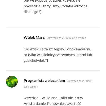
pierwszy, podając adres kuzyna, ale
powiedział, że żyliśmy, Podatki wzrosną
dla niego !).
mówi:
Wujek Marc
28 wrzesień 2012 w 12 h 49 min
Ok, dziękuję za szczegóły. I obok kawiarni..
to tylko w dzielnicy czerwonych latarni lub
gdziekolwiek ?!
mówi:
Programista z plecakiem
28 wrzesień 2012 w
12 h 52 min
wszędzie… w Holandii, nikt nie jest w
Amsterdamie. Ponownie otwartość