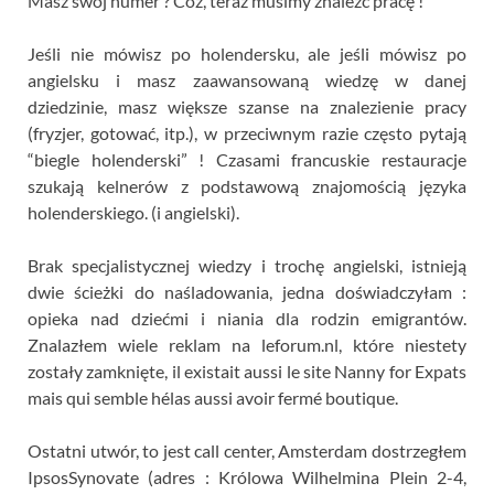
Masz swój numer ? Cóż, teraz musimy znaleźć pracę !
Jeśli nie mówisz po holendersku, ale jeśli mówisz po
angielsku i masz zaawansowaną wiedzę w danej
dziedzinie, masz większe szanse na znalezienie pracy
(fryzjer, gotować, itp.), w przeciwnym razie często pytają
“biegle holenderski” ! Czasami francuskie restauracje
szukają kelnerów z podstawową znajomością języka
holenderskiego. (i angielski).
Brak specjalistycznej wiedzy i trochę angielski, istnieją
dwie ścieżki do naśladowania, jedna doświadczyłam :
opieka nad dziećmi i niania dla rodzin emigrantów.
Znalazłem wiele reklam na leforum.nl, które niestety
zostały zamknięte,
il existait aussi le site Nanny for Expats
mais qui semble hélas aussi avoir fermé boutique
.
Ostatni utwór, to jest call center, Amsterdam dostrzegłem
IpsosSynovate (adres : Królowa Wilhelmina Plein 2-4,