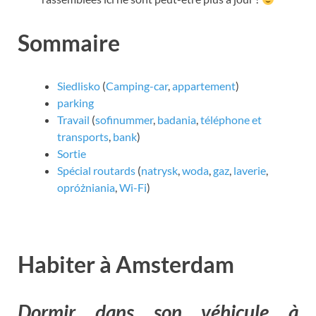
Sommaire
Siedlisko
(
Camping-car
,
appartement
)
parking
Travail
(
sofinummer
,
badania
,
téléphone et
transports
,
bank
)
Sortie
Spécial routards
(
natrysk
,
woda
,
gaz
,
laverie
,
opróżniania
,
Wi-Fi
)
Habiter à Amsterdam
Dormir dans son véhicule à