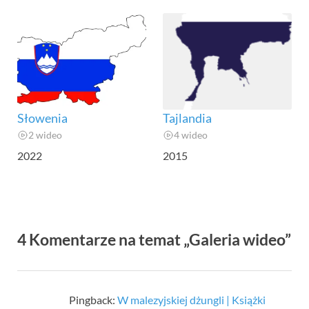
Słowenia
Tajlandia
2 wideo
4 wideo
2022
2015
4 Komentarze na temat „Galeria wideo”
Pingback:
W malezyjskiej dżungli | Książki