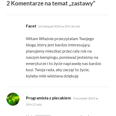
2 Komentarze na temat „zastawy”
mówi:
Facet
26 listopad 2020 w 20 h 36 min
Witam Właśnie przeczytałam Twojego
bloga, który jest bardzo interesujący,
planujemy mieszkać przez cały rok na
naszym kempingu, ponieważ jesteśmy na
emeryturze i to życie naprawdę nas bardzo
kusi. Twoja rada, aby zacząć to życie,
byłaby mile widziana dziękuję
mówi:
Programista z plecakiem
3 wrzesień 2021 w
20 h 27 min