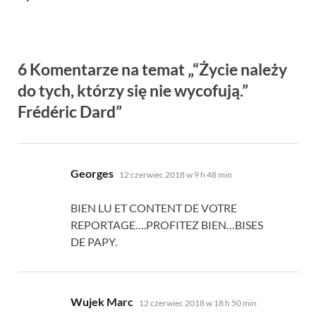
6 Komentarze na temat „“Życie należy
do tych, którzy się nie wycofują.”
Frédéric Dard”
mówi:
Georges
12 czerwiec 2018 w 9 h 48 min
BIEN LU ET CONTENT DE VOTRE
REPORTAGE
….
PROFITEZ BIEN
…
BISES
DE PAPY
.
mówi:
Wujek Marc
12 czerwiec 2018 w 18 h 50 min