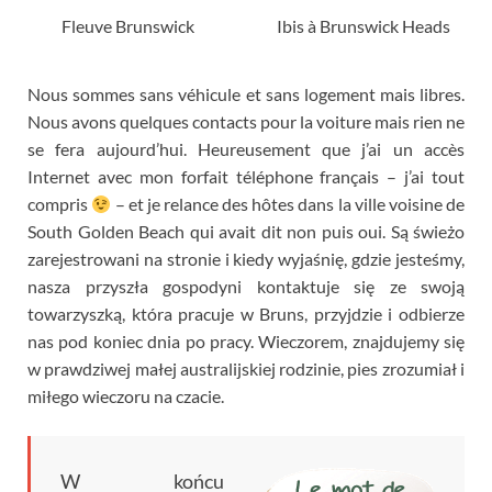
Fleuve Brunswick
Ibis à Brunswick Heads
Nous sommes sans véhicule et sans logement mais libres
.
Nous avons quelques contacts pour la voiture mais rien ne
se fera aujourd’hui
.
Heureusement que j’ai un accès
Internet avec mon forfait téléphone français
–
j’ai tout
compris
–
et je relance des hôtes dans la ville voisine de
South Golden Beach qui avait dit non puis oui
. Są świeżo
zarejestrowani na stronie i kiedy wyjaśnię, gdzie jesteśmy,
nasza przyszła gospodyni kontaktuje się ze swoją
towarzyszką, która pracuje w Bruns, przyjdzie i odbierze
nas pod koniec dnia po pracy. Wieczorem, znajdujemy się
w prawdziwej małej australijskiej rodzinie, pies zrozumiał i
miłego wieczoru na czacie.
W końcu