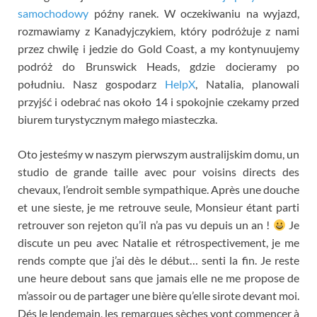
samochodowy
późny ranek. W oczekiwaniu na wyjazd,
rozmawiamy z Kanadyjczykiem, który podróżuje z nami
przez chwilę i jedzie do Gold Coast, a my kontynuujemy
podróż do Brunswick Heads, gdzie docieramy po
południu. Nasz gospodarz
HelpX
, Natalia, planowali
przyjść i odebrać nas około 14 i spokojnie czekamy przed
biurem turystycznym małego miasteczka.
Oto jesteśmy w naszym pierwszym australijskim domu,
un
studio de grande taille avec pour voisins directs des
chevaux
,
l’endroit semble sympathique
.
Après une douche
et une sieste
,
je me retrouve seule
,
Monsieur étant parti
retrouver son rejeton qu’il n’a pas vu depuis un an
!
Je
discute un peu avec Natalie et rétrospectivement
,
je me
rends compte que j’ai dès le début
…
senti la fin
.
Je reste
une heure debout sans que jamais elle ne me propose de
m’assoir ou de partager une bière qu’elle sirote devant moi
.
Dés le lendemain
,
les remarques sèches vont commencer à