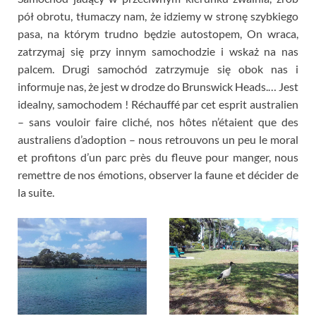
pół obrotu, tłumaczy nam, że idziemy w stronę szybkiego
pasa, na którym trudno będzie autostopem, On wraca,
zatrzymaj się przy innym samochodzie i wskaż na nas
palcem. Drugi samochód zatrzymuje się obok nas i
informuje nas, że jest w drodze do Brunswick Heads.… Jest
idealny, samochodem !
Réchauffé par cet esprit australien
–
sans vouloir faire cliché
,
nos hôtes n’étaient que des
australiens d’adoption
–
nous retrouvons un peu le moral
et profitons d’un parc près du fleuve pour manger
,
nous
remettre de nos émotions
,
observer la faune et décider de
la suite
.