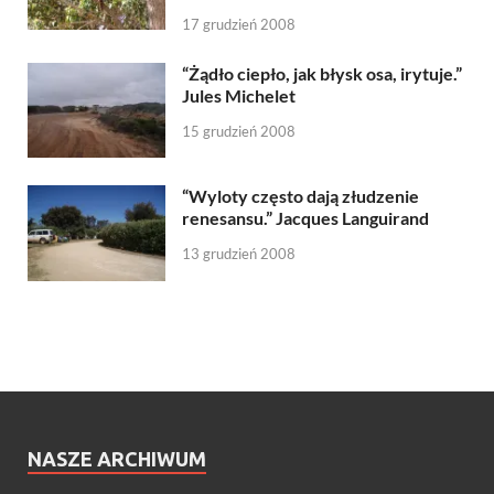
17 grudzień 2008
“Żądło ciepło, jak błysk osa, irytuje.”
Jules Michelet
15 grudzień 2008
“Wyloty często dają złudzenie
renesansu.” Jacques Languirand
13 grudzień 2008
NASZE ARCHIWUM