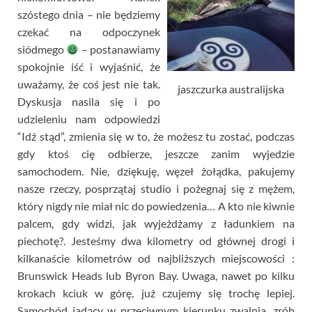
szóstego dnia – nie będziemy
czekać na odpoczynek
siódmego
– postanawiamy
spokojnie iść i wyjaśnić, że
uważamy, że coś jest nie tak.
jaszczurka australijska
Dyskusja nasila się i po
udzieleniu nam odpowiedzi
“Idź stąd”, zmienia się w to, że możesz tu zostać, podczas
gdy ktoś cię odbierze, jeszcze zanim wyjedzie
samochodem. Nie, dziękuję, węzeł żołądka, pakujemy
nasze rzeczy, posprzątaj studio i pożegnaj się z mężem,
który nigdy nie miał nic do powiedzenia… A kto nie kiwnie
palcem, gdy widzi, jak wyjeżdżamy z ładunkiem na
piechotę?. Jesteśmy dwa kilometry od głównej drogi i
kilkanaście kilometrów od najbliższych miejscowości :
Brunswick Heads lub Byron Bay. Uwaga, nawet po kilku
krokach kciuk w górę, już czujemy się trochę lepiej.
Samochód jadący w przeciwnym kierunku zwalnia, zrób