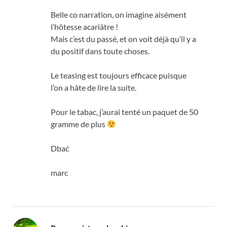
Belle co narration
,
on imagine aisément
l’hôtesse acariâtre
!
Mais c’est du passé
,
et on voit déjà qu’il y a
du positif dans toute choses
.
Le teasing est toujours efficace puisque
l’on a hâte de lire la suite
.
Pour le tabac
,
j’aurai tenté un paquet de
50
gramme de plus
Dbać
marc
mówi: