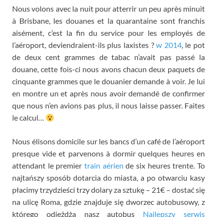
Nous volons avec la nuit pour atterrir un peu après minuit
à Brisbane
,
les douanes et la quarantaine sont franchis
aisément
,
c’est la fin du service pour les employés de
l’aéroport
,
deviendraient-ils plus laxistes
?
w 2014
,
le pot
de deux cent grammes de tabac n’avait pas passé la
douane
,
cette fois-ci nous avons chacun deux paquets de
cinquante grammes que le douanier demande à voir
.
Je lui
en montre un et après nous avoir demandé de confirmer
que nous n’en avions pas plus
,
il nous laisse passer
.
Faites
le calcul
…
Nous élisons domicile sur les bancs d’un café de l’aéroport
presque vide et parvenons à dormir quelques heures en
attendant le premier
train aérien
de six heures trente
. To
najtańszy sposób dotarcia do miasta, a po otwarciu kasy
płacimy trzydzieści trzy dolary za sztukę – 21€ – dostać się
na ulicę Roma, gdzie znajduje się dworzec autobusowy, z
którego odjeżdża nasz autobus
Najlepszy serwis