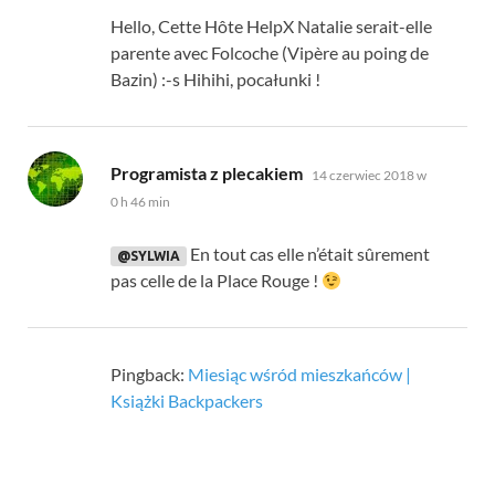
Hello
,
Cette Hôte HelpX Natalie serait-elle
parente avec Folcoche
(
Vipère au poing de
Bazin
) :-
s Hihihi
, pocałunki !
mówi:
Programista z plecakiem
14 czerwiec 2018 w
0 h 46 min
En tout cas elle n’était sûrement
@SYLWIA
pas celle de la Place Rouge
!
Pingback:
Miesiąc wśród mieszkańców |
Książki Backpackers