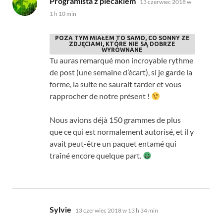
Programista z plecakiem
13 czerwiec 2018 w
1 h 10 min
POZA TYM MIAŁEM TO SAMO, CO SONNY ZE
ZDJĘCIAMI, KTÓRE NIE SĄ DOBRZE
WYRÓWNANE
Tu auras remarqué mon incroyable rythme
de post
(
une semaine d’écart
),
si je garde la
forme
,
la suite ne saurait tarder et vous
rapprocher de notre présent
!
Nous avions déjà
150
grammes de plus
que ce qui est normalement autorisé
,
et il y
avait peut-être un paquet entamé qui
traîné encore quelque part
.
mówi:
Sylvie
13 czerwiec 2018 w 13 h 34 min