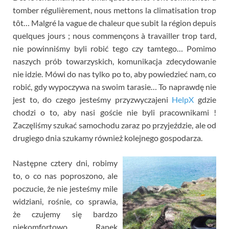
tomber régulièrement
,
nous mettons la climatisation trop
tôt
…
Malgré la vague de chaleur que subit la région depuis
quelques jours
;
nous commençons à travailler trop tard
,
nie powinniśmy byli robić tego czy tamtego… Pomimo
naszych prób towarzyskich, komunikacja zdecydowanie
nie idzie. Mówi do nas tylko po to, aby powiedzieć nam, co
robić, gdy wypoczywa na swoim tarasie… To naprawdę nie
jest to, do czego jesteśmy przyzwyczajeni
HelpX
gdzie
chodzi o to, aby nasi goście nie byli pracownikami !
Zaczęliśmy szukać samochodu zaraz po przyjeździe, ale od
drugiego dnia szukamy również kolejnego gospodarza.
Następne cztery dni, robimy
to, o co nas poproszono, ale
poczucie, że nie jesteśmy mile
widziani, rośnie, co sprawia,
że ​​czujemy się bardzo
niekomfortowo. Ranek