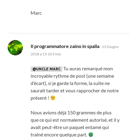
Marc
dice:
Il programmatore zaino in spalla
13 Giugno
2018 a 1 h 10 il mio
Tu auras remarqué mon
@UNCLE MARC
incroyable rythme de post
(
une semaine
d’écart
),
si je garde la forme
,
la suite ne
saurait tarder et vous rapprocher de notre
présent
!
Nous avions déjà
150
grammes de plus
que ce qui est normalement autorisé
,
et il y
avait peut-être un paquet entamé qui
traîné encore quelque part
.