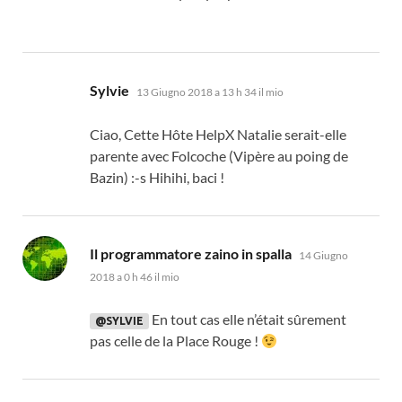
dice:
Sylvie
13 Giugno 2018 a 13 h 34 il mio
Ciao,
Cette Hôte HelpX Natalie serait-elle
parente avec Folcoche
(
Vipère au poing de
Bazin
) :-
s Hihihi
, baci !
dice:
Il programmatore zaino in spalla
14 Giugno
2018 a 0 h 46 il mio
En tout cas elle n’était sûrement
@SYLVIE
pas celle de la Place Rouge
!