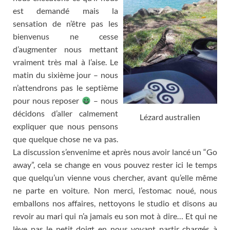
est demandé mais la
sensation de n’être pas les
bienvenus ne cesse
d’augmenter nous mettant
vraiment très mal à l’aise
.
Le
matin du sixième jour
–
nous
n’attendrons pas le septième
pour nous reposer
–
nous
décidons d’aller calmement
Lézard australien
expliquer que nous pensons
que quelque chose ne va pas
.
La discussion s’envenime et après nous avoir lancé un
“
Go
away
”,
cela se change en vous pouvez rester ici le temps
que quelqu’un vienne vous chercher
,
avant qu’elle même
ne parte en voiture
.
Non merci
,
l’estomac noué
,
nous
emballons nos affaires
,
nettoyons le studio et disons au
revoir au mari qui n’a jamais eu son mot à dire
…
Et qui ne
lève pas le petit doigt en nous voyant partir chargés à