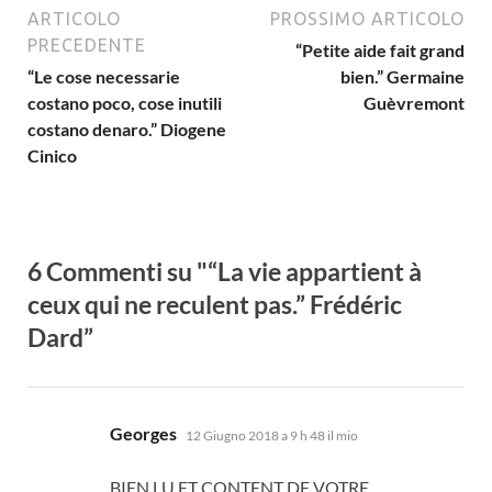
ARTICOLO
PROSSIMO ARTICOLO
PRECEDENTE
“
Petite aide fait grand
“Le cose necessarie
bien.
”
Germaine
costano poco, cose inutili
Guèvremont
costano denaro.” Diogene
Cinico
6 Commenti su "“
La vie appartient à
ceux qui ne reculent pas.
”
Frédéric
Dard
”
dice:
Georges
12 Giugno 2018 a 9 h 48 il mio
BIEN LU ET CONTENT DE VOTRE