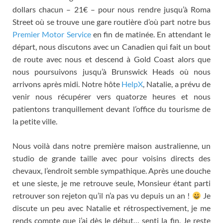
dollars chacun
– 21€ –
pour nous rendre jusqu’à Roma
Street où se trouve une gare routière d’où part notre bus
Premier Motor Service
en fin de matinée
.
En attendant le
départ
,
nous discutons avec un Canadien qui fait un bout
de route avec nous et descend à Gold Coast alors que
nous poursuivons jusqu’à Brunswick Heads où nous
arrivons après midi
.
Notre hôte
HelpX
,
Natalie
,
a prévu de
venir nous récupérer vers quatorze heures et nous
patientons tranquillement devant l’office du tourisme de
la petite ville
.
Nous voilà dans notre première maison australienne
,
un
studio de grande taille avec pour voisins directs des
chevaux
,
l’endroit semble sympathique
.
Après une douche
et une sieste
,
je me retrouve seule
,
Monsieur étant parti
retrouver son rejeton qu’il n’a pas vu depuis un an
!
Je
discute un peu avec Natalie et rétrospectivement
,
je me
rends compte que j’ai dès le début
…
senti la fin
.
Je reste