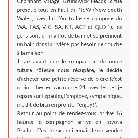
Charmant village
,
Brunswick Heads
,
situé
presque tout en haut du NSW
(
New South
Wales
,
avec lui l’Australie se compose du
WA
,
TAS
, VIC,
SA
,
NT
,
ACT et QLD
*),
les
gens sont en maillot de bain et se prennent
un bain dans la rivière
,
pas besoin de douche
à la maison
.
Juste avant que le compagnon de notre
future hôtesse nous récupère
,
je décide
d’acheter une petite réserve de bière
(
c’est
moins cher en carton de
24,
avec lequel je
repars sur l’épaule
),
l’employé
,
sympathique
,
me dit de bien en profiter
“
enjoy
!”.
Retour au point de rendez-vous
,
arrive
16
heures le compagnon arrive en Toyota
Prado
…
C’est le gars qui venait de me vendre