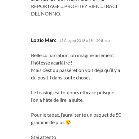
REPORTAGE
….
PROFITEZ BIEN
…I BACI
DEL NONNO.
dice:
Lo zio Marc
12 Giugno 2018 a 18 h 50 il mio
Belle co narration
,
on imagine aisément
l’hôtesse acariâtre
!
Mais c’est du passé
,
et on voit déjà qu’il y a
du positif dans toute choses
.
Le teasing est toujours efficace puisque
l’on a hâte de lire la suite
.
Pour le tabac
,
j’aurai tenté un paquet de
50
gramme de plus
Stai attento