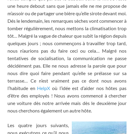
une heure debout sans que jamais elle ne me propose de
m’assoir ou de partager une bière qu’elle sirote devant moi
.
Dés le lendemain
,
les remarques sèches vont commencer à
tomber régulièrement
,
nous mettons la climatisation trop
tôt
…
Malgré la vague de chaleur que subit la région depuis
quelques jours
;
nous commençons à travailler trop tard
,
nous n’aurions pas du faire ceci ou cela
…
Malgré nos
tentatives de socialisation
,
la communication ne passe
décidément pas
.
Elle ne nous adresse la parole que pour
nous dire quoi faire pendant qu’elle se prélasse sur sa
terrasse
…
Ce n’est vraiment pas ce dont nous avons
l’habitude en
HelpX
où l’idée est d’aider nos hôtes pas
d’être des employés
!
Nous avons commencé à chercher
une voiture dès notre arrivée mais dès le deuxième jour
nous cherchons également un autre hôte
.
Les quatre jours suivants
,
nous exécutons ce qu’il nous