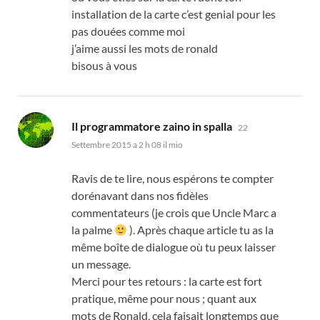
installation de la carte c’est genial pour les
pas douées comme moi
j’aime aussi les mots de ronald
bisous à vous
dice:
Il programmatore zaino in spalla
22
Settembre 2015 a 2 h 08 il mio
Ravis de te lire
,
nous espérons te compter
dorénavant dans nos fidèles
commentateurs
(
je crois que Uncle Marc a
la palme
).
Après chaque article tu as la
même boîte de dialogue où tu peux laisser
un message
.
Merci pour tes retours
:
la carte est fort
pratique
,
même pour nous
;
quant aux
mots de Ronald
,
cela faisait longtemps que