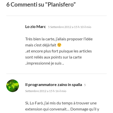
6 Commenti su "Planisfero”
dice:
Lo zio Marc
5 Settembre 2012 a 15 h 10 il mio
Très bien la carte
,
j’allais proposer l’idée
mais c’est déjà fait
..
et encore plus fort puisque les articles
sont reliés aux points sur la carte
..impressionné je suis
..
dice:
Il programmatore zaino in spalla
5
Settembre 2012 a 15 h 16 il mio
Sì, Lo Farò,
j’ai mis du temps à trouver une
extension qui convenait
…
Dommage qu’il y