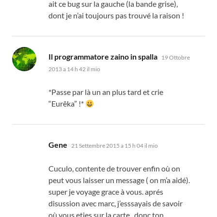
ait ce bug sur la gauche
(
la bande grise
),
dont je n’ai toujours pas trouvé la raison
!
dice:
Il programmatore zaino in spalla
19 Ottobre
2013 a 14 h 42 il mio
*
Passe par là un an plus tard et crie
“
Eurêka
” !*
dice:
Gene
21 Settembre 2015 a 15 h 04 il mio
Cuculo,
contente de trouver enfin où on
peut vous laisser un message
(
on m’a aidé
).
super je voyage grace à vous
.
aprés
disussion avec marc
,
j’esssayais de savoir
où vous eties sur la carte
.
donc ton