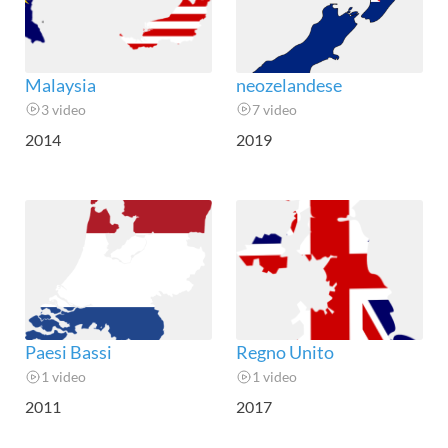
Malaysia
neozelandese
3 video
7 video
2014
2019
Paesi Bassi
Regno Unito
1 video
1 video
2011
2017