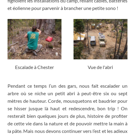
fignolent les installations du camp
,
reliant câbles
,
batteries
et éolienne pour parvenir à brancher une petite sono
!
Escalade à Chester
Vue de l'abri
Pendant ce temps l’un des gars
,
nous fait escalader un
arbre où se niche un petit abri à peut-être six ou sept
mètres de hauteur
.
Corde
,
mousquetons et baudrier pour
se hisser jusque là haut et redescendre
,
bon trip
!
On
resterait bien quelques jours de plus
,
histoire de profiter
de cette vie dans la nature et de pouvoir mettre la main à
la pâte
.
Mais nous devons continuer vers l’est et les adieux