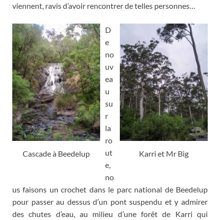
viennent
,
ravis d’avoir rencontrer de telles personnes…
D
e
no
uv
ea
u
su
r
la
ro
ut
Cascade à Beedelup
Karri et Mr Big
e
,
no
us faisons un crochet dans le parc national de Beedelup
pour passer au dessus d’un pont suspendu et y admirer
des chutes d’eau
,
au milieu d’une forêt de Karri qui