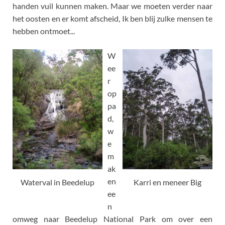
handen vuil kunnen maken. Maar we moeten verder naar
het oosten en er komt afscheid, Ik ben blij zulke mensen te
hebben ontmoet...
W
ee
r
op
pa
d,
w
e
m
ak
en
Waterval in Beedelup
Karri en meneer Big
ee
n
omweg naar Beedelup National Park om over een