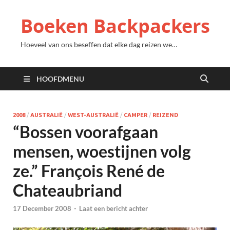
Boeken Backpackers
Hoeveel van ons beseffen dat elke dag reizen we…
HOOFDMENU
2008
/
AUSTRALIË
/
WEST-AUSTRALIË
/
CAMPER
/
REIZEND
“Bossen voorafgaan
mensen, woestijnen volg
ze.” François René de
Chateaubriand
17 December 2008
-
Laat een bericht achter