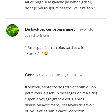
ait ce bug sur la gauche
(
la bande grise
),
dont je n’ai toujours pas trouvé la raison
!
zegt:
De backpacker programmeur
19 Oktober
2013 bij 14 h 42 min
*
Passe par là un an plus tard et crie
“
Eurêka
” !*
zegt:
Gene
21 September 2015 bij 15 h 04 min
Koekoek,
contente de trouver enfin où on
peut vous laisser un message
(
on m’a aidé
).
super je voyage grace à vous
.
aprés
disussion avec marc
,
j’esssayais de savoir
où vous eties sur la carte
.
donc ton