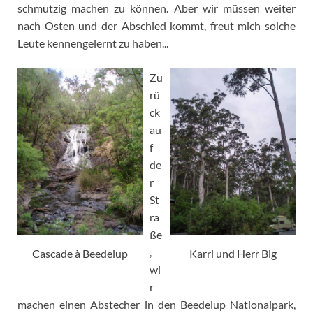
schmutzig machen zu können. Aber wir müssen weiter
nach Osten und der Abschied kommt, freut mich solche
Leute kennengelernt zu haben...
Zu
rü
ck
au
f
de
r
St
ra
ße
,
Cascade à Beedelup
Karri und Herr Big
wi
r
machen einen Abstecher in den Beedelup Nationalpark,