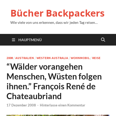
Bücher Backpackers
Wie viele von uns erkennen, dass wir jeden Tag reisen…
HAUPTMENÜ
2008
/
AUSTRALIEN
/
WESTERN AUSTRALIA
/
WOHNMOBIL
/
REISE
“Wälder vorangehen
Menschen, Wüsten folgen
ihnen.” François René de
Chateaubriand
17 Dezember 2008
-
Hinterlasse einen Kommentar