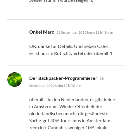
sagt:
Onkel Marc
28 September 2012 beim 12 h 49 min
OK, danke für Details. Und neben Cafés..
es ist nur im Rotlichtviertel oder überall ?!
sagt:
Der Backpacker-Programmierer
28
September 2012 beim 12 h 52 min
überall… in den Niederlanden, es gibt keine
in Amsterdam. Wieder Offenheit der
niederländischen macht die gesündeste
Sache. gut 40% Tourismus in Amsterdam
zentriert Cannabis, weniger 10% lokale