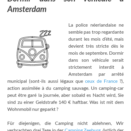
Amsterdam
La police néerlandaise ne
semble pas trop regardante
durant les mois d’été
,
mais
devient très stricte dès le
mois de septembre
.
Dormir
dans son véhicule serait
strictement interdit à
Amsterdam par arrêté
municipal
(
sont-ils aussi légaux que
ceux de France
?),
action assimilée à du camping sauvage
.
Un camping-car
peut être garé la journée
, aber sobald es Nacht wird, Sie
sind zu einer Geldstrafe 140 € haftbar. Was ist mit dem
Wohnmobil nur geparkt ?
Für diejenigen, die Camping nicht ablehnen, Wir
verbrachten drei Tage in der
Camping Zeeburg
, östlich der