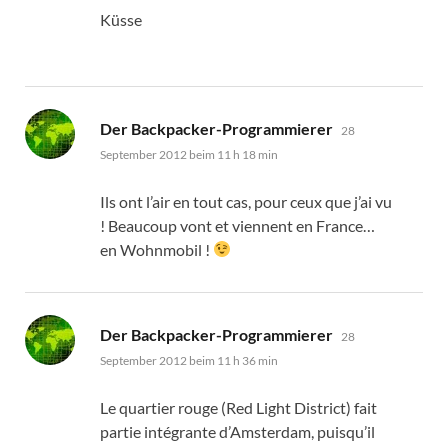
Küsse
sagt:
Der Backpacker-Programmierer
28
September 2012 beim 11 h 18 min
Ils ont l’air en tout cas
,
pour ceux que j’ai vu
!
Beaucoup vont et viennent en France
…
en Wohnmobil !
sagt:
Der Backpacker-Programmierer
28
September 2012 beim 11 h 36 min
Le quartier rouge
(
Red Light District
)
fait
partie intégrante d’Amsterdam
,
puisqu’il