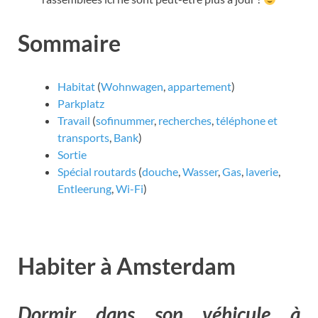
Sommaire
Habitat
(
Wohnwagen
,
appartement
)
Parkplatz
Travail
(
sofinummer
,
recherches
,
téléphone et
transports
,
Bank
)
Sortie
Spécial routards
(
douche
,
Wasser
,
Gas
,
laverie
,
Entleerung
,
Wi-Fi
)
Habiter à Amsterdam
Dormir dans son véhicule à