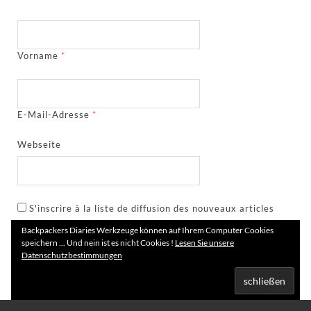
Vorname
*
E-Mail-Adresse
*
Webseite
S'inscrire à la liste de diffusion des nouveaux articles
Backpackers Diaries Werkzeuge können auf Ihrem Computer Cookies
speichern ... Und nein ist es nicht Cookies !
Lesen Sie unsere
Datenschutzbestimmungen