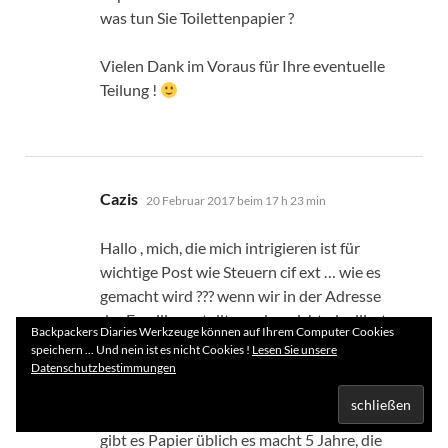
was tun Sie Toilettenpapier ?
Vielen Dank im Voraus für Ihre eventuelle
Teilung !
sagt:
Cazis
20 Februar 2017 beim 17 h 23 min
Hallo , mich, die mich intrigieren ist für
wichtige Post wie Steuern cif ext … wie es
gemacht wird ??? wenn wir in der Adresse
der Familie gestellt werden nicht nivelliert
Backpackers Diaries Werkzeuge können auf Ihrem Computer Cookies
Steuern benachteiligen ?? Für uns ist es
speichern ... Und nein ist es nicht Cookies !
Lesen Sie unsere
unsere Wahl in einem Wohnmobil im Jahr
Datenschutzbestimmungen
zu leben, aber bevor man alle
Intelligenzniveaus über dem Rest mögen,
gibt es Papier üblich es macht 5 Jahre, die