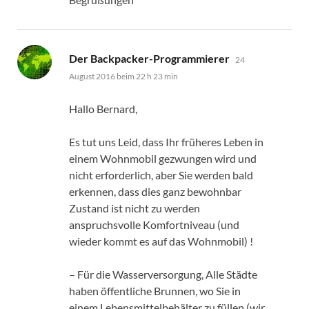
sagt:
Der Backpacker-Programmierer
24
August 2016 beim 22 h 23 min
Hallo Bernard,
Es tut uns Leid, dass Ihr früheres Leben in
einem Wohnmobil gezwungen wird und
nicht erforderlich, aber Sie werden bald
erkennen, dass dies ganz bewohnbar
Zustand ist nicht zu werden
anspruchsvolle Komfortniveau (und
wieder kommt es auf das Wohnmobil) !
– Für die Wasserversorgung, Alle Städte
haben öffentliche Brunnen, wo Sie in
einem Lebensmittelbehälter zu füllen (wir