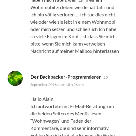
Wohnmobil zu leben werde hat Jahr und
ich bin völlig verloren…. Ich tue dies nicht,
wie oder wie sie lebt in einem Wohnmobil
oder mich setzen und schließlich Ich habe
so viele Fragen im Kopf , ist, dass Sie mich
bitte, wenn Sie mich kann verweisen
Nachricht auf meiner Mailbox hinterlassen
sagt:
Der Backpacker-Programmierer
20
September 2016 beim 18 h 26 min
Hallo Alain,
Ich antwortete mit E-Mail-Beratung, um
die beiden Seiten des Menüs lesen
“Wohnwagen” und Faden der
Kommentare, die sind sehr informativ.
Fühlen Sie sich frei, alle Fragen, die Sie im