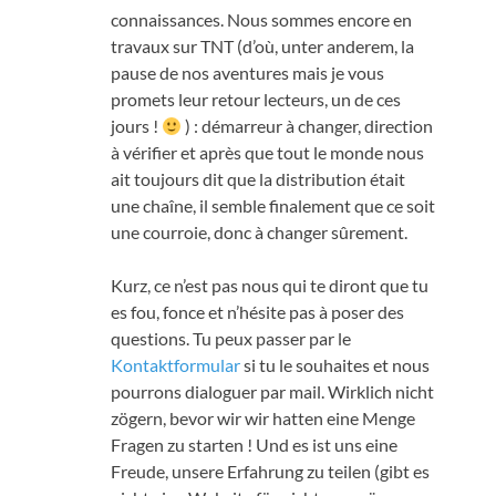
connaissances
.
Nous sommes encore en
travaux sur TNT
(
d’où
, unter anderem,
la
pause de nos aventures mais je vous
promets leur retour lecteurs
,
un de ces
jours
!
) :
démarreur à changer
,
direction
à vérifier et après que tout le monde nous
ait toujours dit que la distribution était
une chaîne
,
il semble finalement que ce soit
une courroie
,
donc à changer sûrement
.
Kurz,
ce n’est pas nous qui te diront que tu
es fou
,
fonce et n’hésite pas à poser des
questions
.
Tu peux passer par le
Kontaktformular
si tu le souhaites et nous
pourrons dialoguer par mail
. Wirklich nicht
zögern, bevor wir wir hatten eine Menge
Fragen zu starten ! Und es ist uns eine
Freude, unsere Erfahrung zu teilen (gibt es