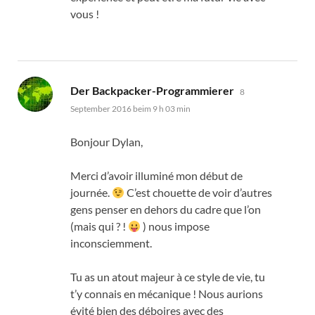
vous
!
sagt:
Der Backpacker-Programmierer
8
September 2016 beim 9 h 03 min
Bonjour Dylan
,
Merci d’avoir illuminé mon début de
journée
.
C’est chouette de voir d’autres
gens penser en dehors du cadre que l’on
(
mais qui
? !
)
nous impose
inconsciemment
.
Tu as un atout majeur à ce style de vie
,
tu
t’y connais en mécanique
!
Nous aurions
évité bien des déboires avec des