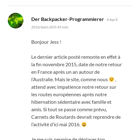
sagt:
Der Backpacker-Programmierer
4 April
2016 beim 20 h 45 min
Bonjour Jess
!
Le dernier article posté remonte en effet à
la fin novembre
2015,
date de notre retour
en France après un an autour de
l’Australie
.
Mais le site
,
comme nous
,
attend avec impatience notre retour sur
les routes européennes après notre
hibernation sédentaire avec famille et
amis
.
Si tout se passe comme prévu
,
Carnets de Routards devrait reprendre de
l’activité d’ici mai
2016.
Je me suis permise de déplacer ton