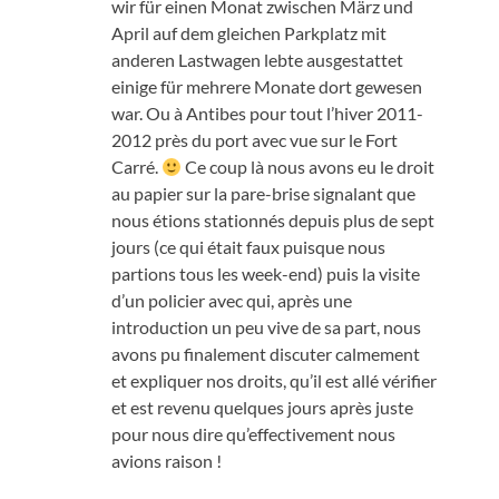
wir für einen Monat zwischen März und
April auf dem gleichen Parkplatz mit
anderen Lastwagen lebte ausgestattet
einige für mehrere Monate dort gewesen
war.
Ou à Antibes pour tout l’hiver
2011-
2012
près du port avec vue sur le Fort
Carré
.
Ce coup là nous avons eu le droit
au papier sur la pare-brise signalant que
nous étions stationnés depuis plus de sept
jours
(
ce qui était faux puisque nous
partions tous les week-end
)
puis la visite
d’un policier avec qui
,
après une
introduction un peu vive de sa part
,
nous
avons pu finalement discuter calmement
et expliquer nos droits
,
qu’il est allé vérifier
et est revenu quelques jours après juste
pour nous dire qu’effectivement nous
avions raison
!