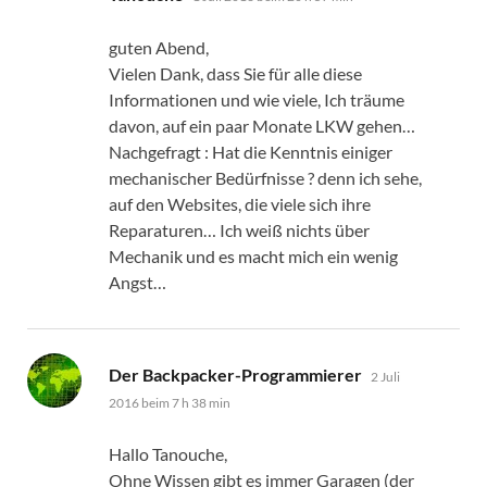
guten Abend,
Vielen Dank, dass Sie für alle diese
Informationen und wie viele, Ich träume
davon, auf ein paar Monate LKW gehen…
Nachgefragt : Hat die Kenntnis einiger
mechanischer Bedürfnisse ? denn ich sehe,
auf den Websites, die viele sich ihre
Reparaturen… Ich weiß nichts über
Mechanik und es macht mich ein wenig
Angst…
sagt:
Der Backpacker-Programmierer
2 Juli
2016 beim 7 h 38 min
Hallo Tanouche,
Ohne Wissen gibt es immer Garagen (der