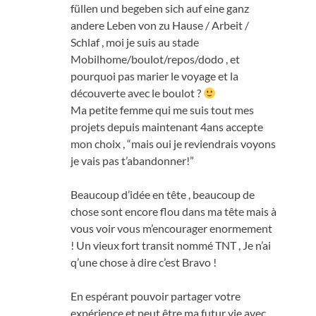
füllen und begeben sich auf eine ganz
andere Leben von zu Hause / Arbeit /
Schlaf ,
moi je suis au stade
Mobilhome/boulot/repos/dodo
,
et
pourquoi pas marier le voyage et la
découverte avec le boulot
?
Ma petite femme qui me suis tout mes
projets depuis maintenant 4ans accepte
mon choix
, “
mais oui je reviendrais voyons
je vais pas t’abandonner
!”
Beaucoup d’idée en tête
,
beaucoup de
chose sont encore flou dans ma tête mais à
vous voir vous m’encourager enormement
!
Un vieux fort transit nommé TNT
,
Je n’ai
q’une chose à dire c’est Bravo
!
En espérant pouvoir partager votre
expérience et peut être ma futur vie avec