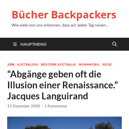
Bücher Backpackers
Wie viele von uns erkennen, dass wir jeden Tag reisen…
HAUPTMENÜ
2008
/
AUSTRALIEN
/
WESTERN AUSTRALIA
/
WOHNMOBIL
/
REISE
“Abgänge geben oft die
Illusion einer Renaissance.”
Jacques Languirand
13 Dezember 2008
-
1 Kommentar