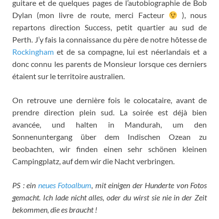
guitare et de quelques pages de l’autobiographie de Bob
Dylan
(
mon livre de route
,
merci Facteur
),
nous
repartons direction Success
,
petit quartier au sud de
Perth
.
J’y fais la connaissance du père de notre hôtesse de
Rockingham
et de sa compagne
,
lui est néerlandais et a
donc connu les parents de Monsieur lorsque ces derniers
étaient sur le territoire australien
.
On retrouve une dernière fois le colocataire
,
avant de
prendre direction plein sud
.
La soirée est déjà bien
avancée
, und halten in Mandurah, um den
Sonnenuntergang über dem Indischen Ozean zu
beobachten, wir finden einen sehr schönen kleinen
Campingplatz, auf dem wir die Nacht verbringen.
PS : ein
neues Fotoalbum
, mit einigen der Hunderte von Fotos
gemacht. Ich lade nicht alles, oder du wirst sie nie in der Zeit
bekommen, die es braucht !