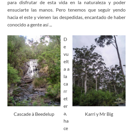
para disfrutar de esta vida en la naturaleza y poder
ensuciarte las manos. Pero tenemos que seguir yendo
hacia el este y vienen las despedidas, encantado de haber
conocido a gente así ...
D
e
vu
elt
a a
la
ca
rr
et
er
a,
Cascade à Beedelup
Karri y Mr Big
ha
ce