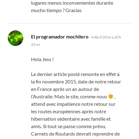
lugares menos inconvenientes durante
mucho tiempo ? Gracias
dice:
El programador mochilero
4 Abril 2016 a 20 h
45 mi
Hola Jess !
Le dernier article posté remonte en effet à
la fin novembre
2015,
date de notre retour
en France après un an autour de
l’Australie
.
Mais le site
,
comme nous
,
attend avec impatience notre retour sur
les routes européennes après notre
hibernation sédentaire avec famille et
amis
.
Si tout se passe comme prévu
,
Carnets de Routards devrait reprendre de