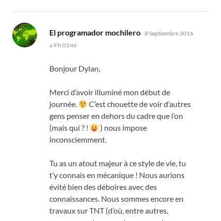
dice:
El programador mochilero
8 Septiembre 2016
a 9 h 03 mi
Bonjour Dylan
,
Merci d’avoir illuminé mon début de
journée
.
C’est chouette de voir d’autres
gens penser en dehors du cadre que l’on
(
mais qui
? !
)
nous impose
inconsciemment
.
Tu as un atout majeur à ce style de vie
,
tu
t’y connais en mécanique
!
Nous aurions
évité bien des déboires avec des
connaissances
.
Nous sommes encore en
travaux sur TNT
(
d’où
,
entre autres
,