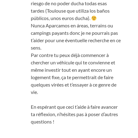
riesgo de no poder ducha todas esas
tardes (Toulouse que utiliza los baños
públicos, unos euros ducha).
Nunca Aparcamos en áreas,
terrains ou
campings payants donc je ne pourrais pas
t’aider pour une éventuelle recherche en ce
sens
.
Par contre tu peux déjà commencer à
chercher un véhicule qui te convienne et
même investir tout en ayant encore un
logement fixe
,
ça te permettrait de faire
quelques virées et t’essayer à ce genre de
vie
.
En espérant que ceci t’aide à faire avancer
ta réflexion
,
n’hésites pas à poser d’autres
questions
!