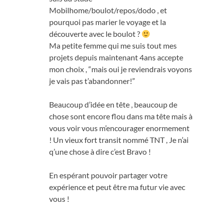
Mobilhome/boulot/repos/dodo
,
et
pourquoi pas marier le voyage et la
découverte avec le boulot
?
Ma petite femme qui me suis tout mes
projets depuis maintenant 4ans accepte
mon choix
, “
mais oui je reviendrais voyons
je vais pas t’abandonner
!”
Beaucoup d’idée en tête
,
beaucoup de
chose sont encore flou dans ma tête mais à
vous voir vous m’encourager enormement
!
Un vieux fort transit nommé TNT
,
Je n’ai
q’une chose à dire c’est Bravo
!
En espérant pouvoir partager votre
expérience et peut être ma futur vie avec
vous
!