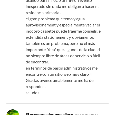
usando para mi ocio urante un evento
inesperado sin duda me obligan a hacer mi
residencia primaria .
el gran problema que temo y agua
aprovisionement y especialmente vaciar el
inodoro cassette puede traerme conseils.le
extendida stationement y, obviamente,
también es un problema, pero no el más
importante ,Yo sé que algunos de la ciudad
no siempre libre de áreas de servicio o fácil
de encontrar.
en términos de pasos administrativos me
encontré con un sitio web muy claro .I
Gracias avence amablemente me ha de
responder .
saludos
dice:
El programador mochilero
24 Agosto 2016 a