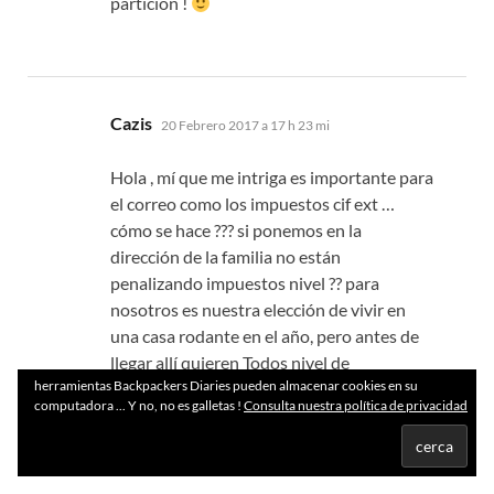
partición !
dice:
Cazis
20 Febrero 2017 a 17 h 23 mi
Hola , mí que me intriga es importante para
el correo como los impuestos cif ext …
cómo se hace ??? si ponemos en la
dirección de la familia no están
penalizando impuestos nivel ?? para
nosotros es nuestra elección de vivir en
una casa rodante en el año, pero antes de
llegar allí quieren Todos nivel de
herramientas Backpackers Diaries pueden almacenar cookies en su
inteligencia por encima del resto es papel
computadora ... Y no, no es galletas !
Consulta nuestra política de privacidad
normal se hace 5 años que hace que la
caravana …. millas gracias de antemano …
buen día