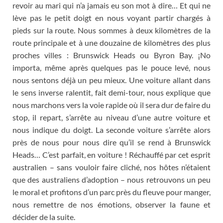
revoir au mari qui n’a jamais eu son mot à dire
…
Et qui ne
lève pas le petit doigt en nous voyant partir chargés à
pieds sur la route
.
Nous sommes à deux kilomètres de la
route principale et à une douzaine de kilomètres des plus
proches villes
:
Brunswick Heads ou Byron Bay
. ¡No
importa,
même après quelques pas le pouce levé
,
nous
nous sentons déjà un peu mieux
.
Une voiture allant dans
le sens inverse ralentit
,
fait demi-tour
,
nous explique que
nous marchons vers la voie rapide où il sera dur de faire du
stop
,
il repart
,
s’arrête au niveau d’une autre voiture et
nous indique du doigt
.
La seconde voiture s’arrête alors
près de nous pour nous dire qu’il se rend à Brunswick
Heads
…
C’est parfait
,
en voiture
!
Réchauffé par cet esprit
australien
–
sans vouloir faire cliché
,
nos hôtes n’étaient
que des australiens d’adoption
–
nous retrouvons un peu
le moral et profitons d’un parc près du fleuve pour manger
,
nous remettre de nos émotions
,
observer la faune et
décider de la suite
.