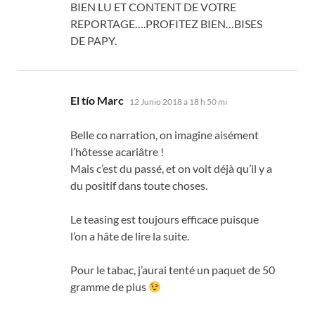
BIEN LU ET CONTENT DE VOTRE
REPORTAGE
….
PROFITEZ BIEN
…
BISES
DE PAPY
.
dice:
El tío Marc
12 Junio 2018 a 18 h 50 mi
Belle co narration
,
on imagine aisément
l’hôtesse acariâtre
!
Mais c’est du passé
,
et on voit déjà qu’il y a
du positif dans toute choses
.
Le teasing est toujours efficace puisque
l’on a hâte de lire la suite
.
Pour le tabac
,
j’aurai tenté un paquet de
50
gramme de plus