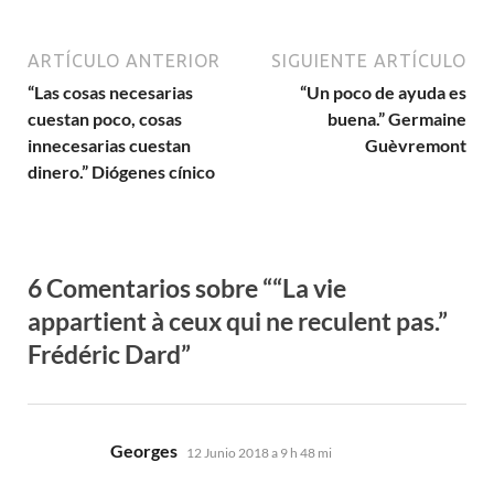
ARTÍCULO ANTERIOR
SIGUIENTE ARTÍCULO
“Las cosas necesarias
“Un poco de ayuda es
cuestan poco, cosas
buena.” Germaine
innecesarias cuestan
Guèvremont
dinero.” Diógenes cínico
6 Comentarios sobre ““
La vie
appartient à ceux qui ne reculent pas.
”
Frédéric Dard
”
dice:
Georges
12 Junio 2018 a 9 h 48 mi