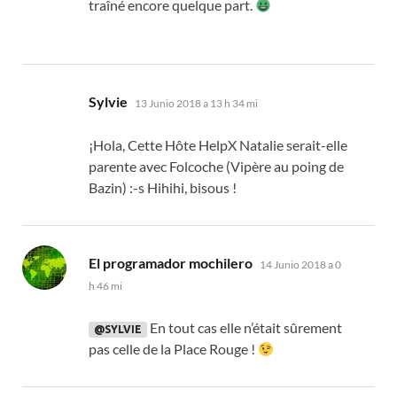
traîné encore quelque part
.
dice:
Sylvie
13 Junio 2018 a 13 h 34 mi
¡Hola,
Cette Hôte HelpX Natalie serait-elle
parente avec Folcoche
(
Vipère au poing de
Bazin
) :-
s Hihihi
,
bisous
!
dice:
El programador mochilero
14 Junio 2018 a 0
h 46 mi
En tout cas elle n’était sûrement
@SYLVIE
pas celle de la Place Rouge
!