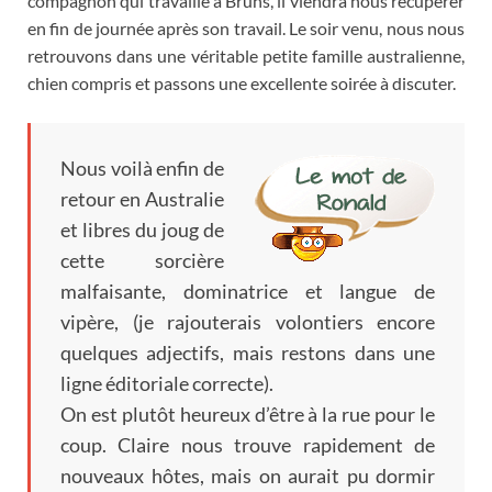
compagnon qui travaille à Bruns
,
il viendra nous récupérer
en fin de journée après son travail
.
Le soir venu
,
nous nous
retrouvons dans une véritable petite famille australienne
,
chien compris et passons une excellente soirée à discuter
.
Nous voilà enfin de
retour en Australie
et libres du joug de
cette sorcière
malfaisante
,
dominatrice et langue de
vipère
, (
je rajouterais volontiers encore
quelques adjectifs
,
mais restons dans une
ligne éditoriale correcte
).
On est plutôt heureux d’être à la rue pour le
coup
.
Claire nous trouve rapidement de
nouveaux hôtes
,
mais on aurait pu dormir