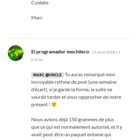
Cuídate
Marc
dice:
El programador mochilero
13 Junio 2018 a 1
h 10 mi
Tu auras remarqué mon
MARC @UNCLE
incroyable rythme de post
(
une semaine
d’écart
),
si je garde la forme
,
la suite ne
saurait tarder et vous rapprocher de notre
présent
!
Nous avions déjà
150
grammes de plus
que ce qui est normalement autorisé
,
et il y
avait peut-être un paquet entamé qui