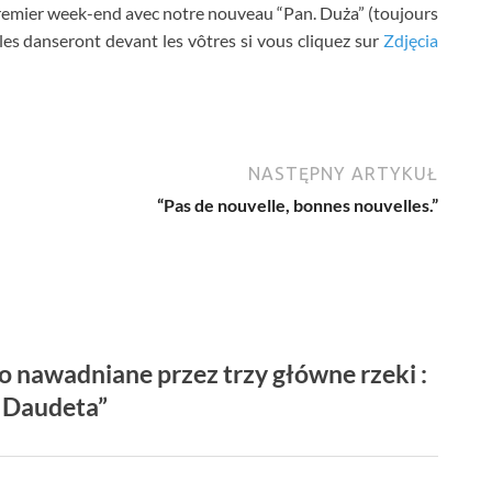
premier week-end avec notre nouveau
“Pan. Duża” (
toujours
les danseront devant les vôtres si vous cliquez sur
Zdjęcia
NASTĘPNY ARTYKUŁ
“
Pas de nouvelle
,
bonnes nouvelles.
”
o nawadniane przez trzy główne rzeki :
a Daudeta”