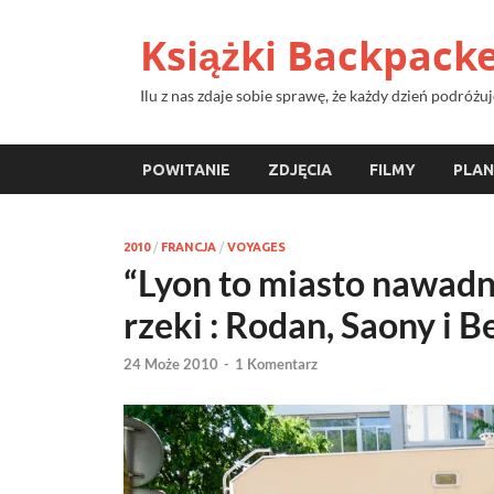
Książki Backpack
Ilu z nas zdaje sobie sprawę, że każdy dzień podróż
POWITANIE
ZDJĘCIA
FILMY
PLAN
2010
/
FRANCJA
/
VOYAGES
“Lyon to miasto nawadn
rzeki : Rodan, Saony i 
24 Może 2010
-
1 Komentarz