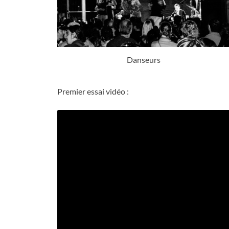
Danseurs
Premier essai vidéo
: