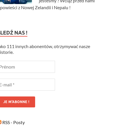
jesteśmy ? Wciąż przed nami
powieści z Nowej Zelandii i Nepalu !
ŚLEDŹ NAS !
ako 111 innych abonentów, otrzymywać nasze
istorie.
RSS - Posty