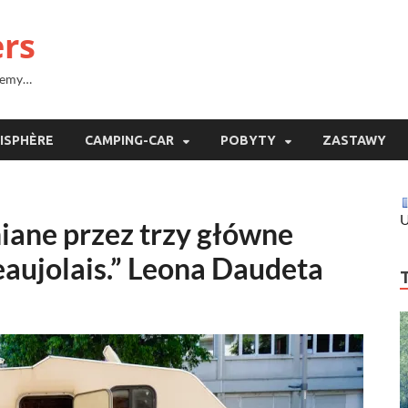
ers
ujemy…
ISPHÈRE
CAMPING-CAR
POBYTY
ZASTAWY
U
iane przez trzy główne
Beaujolais.” Leona Daudeta