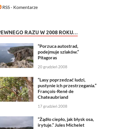
RSS - Komentarze
PEWNEGO RAZU W 2008 ROKU…
“Porzuca autostrad,
podejmuje szlaków.”
Pitagoras
20 grudzień 2008
“Lasy poprzedzać ludzi,
pustynie ich przestrzegania.”
François-René de
Chateaubriand
17 grudzień 2008
“Żądło ciepło, jak błysk osa,
irytuje.” Jules Michelet