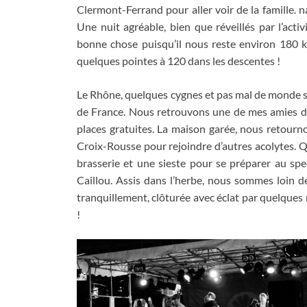
Clermont-Ferrand pour aller voir de la famille
. n
Une nuit agréable
,
bien que réveillés par l’acti
bonne chose puisqu’il nous reste environ
180
k
quelques pointes à
120
dans les descentes
!
Le Rhône
,
quelques cygnes et pas mal de monde s
de France
.
Nous retrouvons une de mes amies du
places gratuites
.
La maison garée
,
nous retourno
Croix-Rousse pour rejoindre d’autres acolytes
.
Q
brasserie et une sieste pour se préparer au sp
Caillou
.
Assis dans l’herbe
,
nous sommes loin des
tranquillement
,
clôturée avec éclat par quelques
!