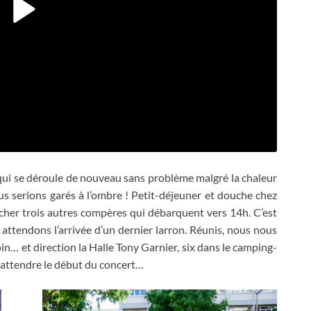
qui se déroule de nouveau sans problème malgré la chaleur
us serions garés à l’ombre
!
Petit-déjeuner et douche chez
rcher trois autres compères qui débarquent vers 14h
.
C’est
ttendons l’arrivée d’un dernier larron
.
Réunis
,
nous nous
oin
…
et direction la Halle Tony Garnier
,
six dans le camping-
’à attendre le début du concert
…