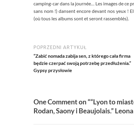
camping-car dans la journée
…
Les images de ce 
sans nom
!)
dansent encore devant nos yeux
!
El
(
où tous les albums sont et seront rassemblés
).
POPRZEDNI ARTYKUŁ
“Zabić nomada zabija sen, z którego cała firma
będzie czerpać swoją potrzebę przedłużenia.”
Gypsy przysłowie
One Comment on “
“Lyon to miast
Rodan, Saony i Beaujolais.” Leon