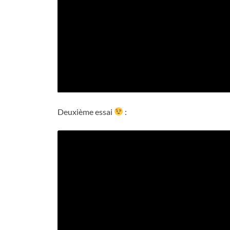
Deuxième essai
: