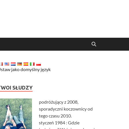
staw jako domyślny język
TWOI SŁUDZY
podróżujący z 2008,
sporadyczni koczownicy od
tego czasu 2010.
styczeń 1984 : Gdzie