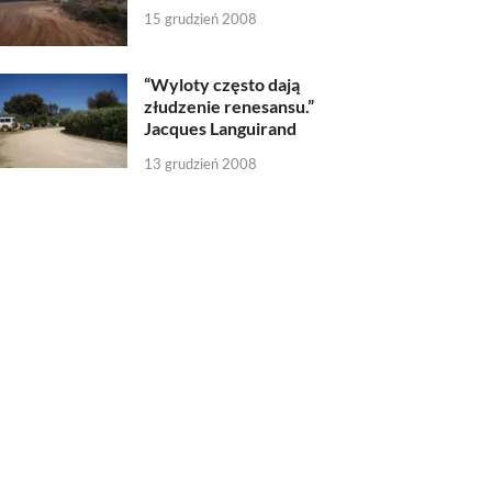
15 grudzień 2008
“Wyloty często dają
złudzenie renesansu.”
Jacques Languirand
13 grudzień 2008