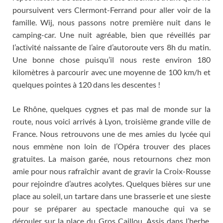
poursuivent vers Clermont-Ferrand pour aller voir de la
famille
. Wij,
nous passons notre première nuit dans le
camping-car
.
Une nuit agréable
,
bien que réveillés par
l’activité naissante de l’aire d’autoroute vers 8h du matin
.
Une bonne chose puisqu’il nous reste environ
180
kilomètres à parcourir avec une moyenne de
100
km/h et
quelques pointes à
120
dans les descentes
!
Le Rhône
,
quelques cygnes et pas mal de monde sur la
route
,
nous voici arrivés à Lyon
,
troisième grande ville de
France
.
Nous retrouvons une de mes amies du lycée qui
nous emmène non loin de l’Opéra trouver des places
gratuites
.
La maison garée
,
nous retournons chez mon
amie pour nous rafraîchir avant de gravir la Croix-Rousse
pour rejoindre d’autres acolytes
.
Quelques bières sur une
place au soleil
,
un tartare dans une brasserie et une sieste
pour se préparer au spectacle manouche qui va se
dérouler sur la place du Gros Caillou
.
Assis dans l’herbe
,