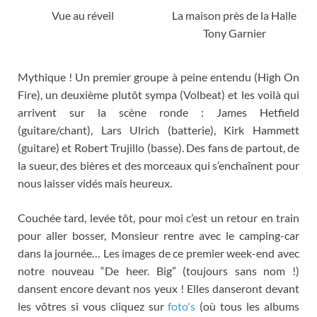
Vue au réveil
La maison près de la Halle
Tony Garnier
Mythique
!
Un premier groupe à peine entendu
(
High On
Fire
),
un deuxième plutôt sympa
(
Volbeat
)
et les voilà qui
arrivent sur la scène ronde
:
James Hetfield
(
guitare/chant
),
Lars Ulrich
(
batterie
),
Kirk Hammett
(
guitare
)
et Robert Trujillo
(
basse
).
Des fans de partout
,
de
la sueur
,
des bières et des morceaux qui s’enchaînent pour
nous laisser vidés mais heureux
.
Couchée tard
,
levée tôt
,
pour moi c’est un retour en train
pour aller bosser
,
Monsieur rentre avec le camping-car
dans la journée
…
Les images de ce premier week-end avec
notre nouveau
“De heer.
Big
” (
toujours sans nom
!)
dansent encore devant nos yeux
!
Elles danseront devant
les vôtres si vous cliquez sur
foto's
(
où tous les albums