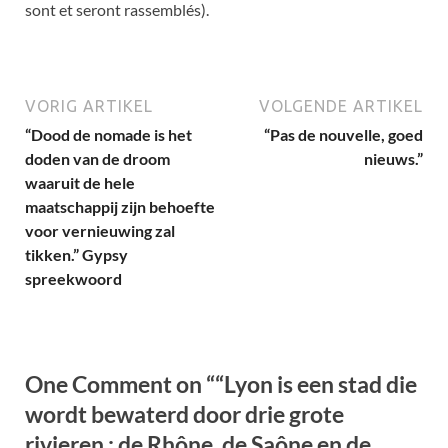
sont et seront rassemblés
).
VORIG ARTIKEL
VOLGENDE ARTIKEL
“Dood de nomade is het
“
Pas de nouvelle
, goed
doden van de droom
nieuws.”
waaruit de hele
maatschappij zijn behoefte
voor vernieuwing zal
tikken.” Gypsy
spreekwoord
One Comment on “
“Lyon is een stad die
wordt bewaterd door drie grote
rivieren : de Rhône, de Saône en de