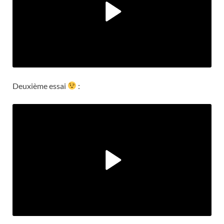
Deuxième essai
: