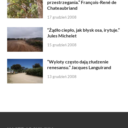
przestrzegania.” François-René de
Chateaubriand
17 grudzień 2008
“Żądło ciepło, jak błysk osa, irytuje.”
Jules Michelet
15 grudzień 2008
“Wyloty często dają złudzenie
renesansu.” Jacques Languirand
13 grudzień 2008