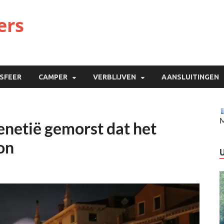
ers
ISFEER
CAMPER
VERBLIJVEN
AANSLUITINGEN
M
Venetië gemorst dat het
on