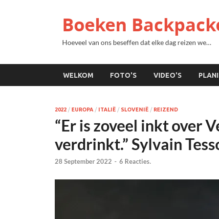
Boeken Backpack
Hoeveel van ons beseffen dat elke dag reizen we…
WELKOM
FOTO'S
VIDEO'S
PLAN
2022
/
EUROPA
/
ITALIË
/
SLOVENIË
/
REIZEND
“Er is zoveel inkt over 
verdrinkt.” Sylvain Tess
28 September 2022
-
6 Reacties.