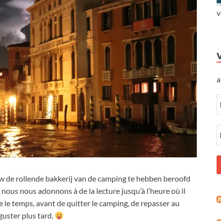
v
a
w de rollende bakkerij van de camping te hebben beroofd
,
nous nous adonnons à de la lecture jusqu’à l’heure où il
 le temps
,
avant de quitter le camping
,
de repasser au
uster plus tard
.