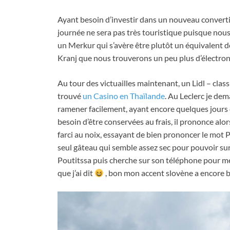
Ayant besoin d’investir dans un nouveau convertiss
journée ne sera pas très touristique puisque no
un Merkur qui s’avère être plutôt un équivalent 
Kranj que nous trouverons un peu plus d’électron
Au tour des victuailles maintenant
,
un Lidl – clas
trouvé
un Casino en Thaïlande
.
Au Leclerc je dema
ramener facilement
,
ayant encore quelques jours
besoin d’être conservées au frais
,
il prononce alo
farci au noix
,
essayant de bien prononcer le mot P
seul gâteau qui semble assez sec pour pouvoir sur
Poutitssa puis cherche sur son téléphone pour 
que j’ai dit
,
bon mon accent slovène a encore be