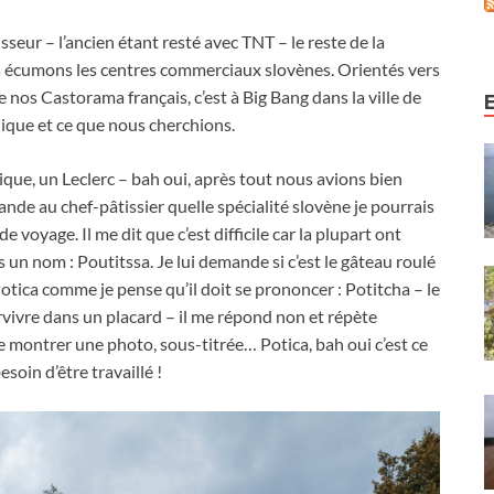
eur – l’ancien étant resté avec TNT – le reste de la
us écumons les centres commerciaux slovènes
.
Orientés vers
de nos Castorama français
,
c’est à Big Bang dans la ville de
ique et ce que nous cherchions
.
sique
,
un Leclerc – bah oui
,
après tout nous avions bien
nde au chef-pâtissier quelle spécialité slovène je pourrais
 de voyage
.
Il me dit que c’est difficile car la plupart ont
rs un nom
:
Poutitssa
.
Je lui demande si c’est le gâteau roulé
otica comme je pense qu’il doit se prononcer
:
Potitcha
–
le
vivre dans un placard – il me répond non et répète
me montrer une photo
,
sous-titrée
…
Potica
,
bah oui c’est ce
soin d’être travaillé
!