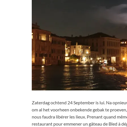
Zaterdag ochtend 24 September is lui. Na opnieu
om al het voorheen onbekende gebak te proeven
nous faudra libérer les lieux
.
Prenant quand même
restaurant pour emmener un gâteau de Bled à dég