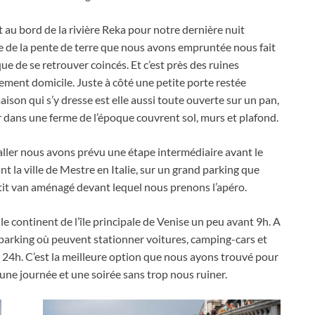
t au bord de la rivière Reka pour notre dernière nuit
vue de la pente de terre que nous avons empruntée nous fait
que de se retrouver coincés
.
Et c’est près des ruines
lement domicile
.
Juste à côté une petite porte restée
aison qui s’y dresse est elle aussi toute ouverte sur un pan
,
r dans une ferme de l’époque couvrent sol
,
murs et plafond
.
aller nous avons prévu une étape intermédiaire avant le
t la ville de Mestre en Italie
,
sur un grand parking que
it van aménagé devant lequel nous prenons l’apéro
.
le continent de l’île principale de Venise un peu avant 9h
.
A
 parking où peuvent stationner voitures
,
camping-cars et
 24h
.
C’est la meilleure option que nous ayons trouvé pour
r une journée et une soirée sans trop nous ruiner
.