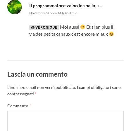
dice:
Il programmatore zaino in spalla
13
Novembre 2022 a 14 h 45 il mio
Moi aussi
Et si en plus il
@ VÉRONIQUE
y a des petits canaux c’est encore mieux
Lascia un commento
L'indirizzo email non verrà pubblicato.
I campi obbligatori sono
contrassegnati
*
Commento
*