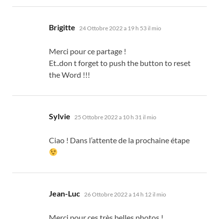
dice:
Brigitte
24 Ottobre 2022 a 19 h 53 il mio
Merci pour ce partage
!
Et..don t forget to push the button to reset
the Word
!!!
dice:
Sylvie
25 Ottobre 2022 a 10 h 31 il mio
Ciao !
Dans l’attente de la prochaine étape
dice:
Jean-Luc
26 Ottobre 2022 a 14 h 12 il mio
Merci pour ces très belles photos
!