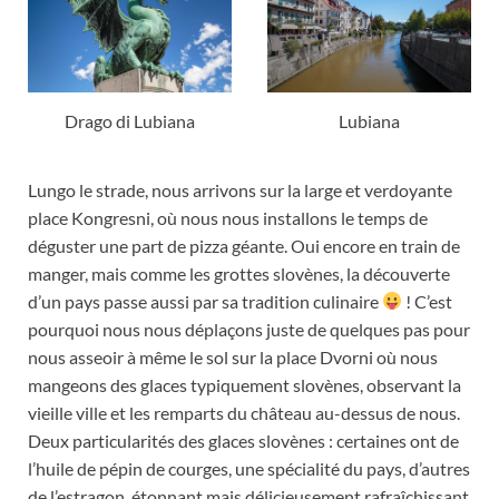
Drago di Lubiana
Lubiana
Lungo le strade,
nous arrivons sur la large et verdoyante
place Kongresni
,
où nous nous installons le temps de
déguster une part de pizza géante
.
Oui encore en train de
manger
,
mais comme les grottes slovènes
,
la découverte
d’un pays passe aussi par sa tradition culinaire
!
C’est
pourquoi nous nous déplaçons juste de quelques pas pour
nous asseoir à même le sol sur la place Dvorni où nous
mangeons des glaces typiquement slovènes
,
observant la
vieille ville et les remparts du château au-dessus de nous
.
Deux particularités des glaces slovènes
:
certaines ont de
l’huile de pépin de courges
,
une spécialité du pays
,
d’autres
de l’estragon
,
étonnant mais délicieusement rafraîchissant