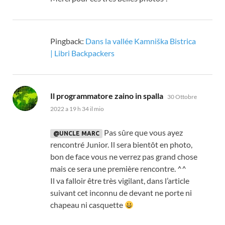
Pingback:
Dans la vallée Kamniška Bistrica
| Libri Backpackers
dice:
Il programmatore zaino in spalla
30 Ottobre
2022 a 19 h 34 il mio
Pas sûre que vous ayez
@UNCLE MARC
rencontré Junior
.
Il sera bientôt en photo
,
bon de face vous ne verrez pas grand chose
mais ce sera une première rencontre
. ^^
Il va falloir être très vigilant
,
dans l’article
suivant cet inconnu de devant ne porte ni
chapeau ni casquette