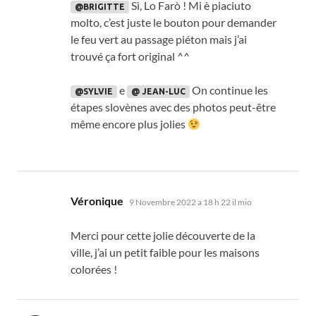
Sì, Lo Farò ! Mi è piaciuto
@BRIGITTE
molto,
c’est juste le bouton pour demander
le feu vert au passage piéton mais j’ai
trouvé ça fort original ^^
e
On continue les
@SYLVIE
@ JEAN-LUC
étapes slovènes avec des photos peut-être
même encore plus jolies
dice:
Véronique
9 Novembre 2022 a 18 h 22 il mio
Merci pour cette jolie découverte de la
ville
,
j’ai un petit faible pour les maisons
colorées
!