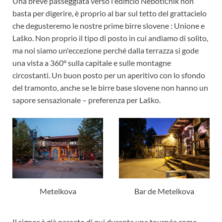
Una breve passeggiata verso l'edificio Nebotičnik non
basta per digerire, è proprio al bar sul tetto del grattacielo
che degusteremo le nostre prime birre slovene : Unione e
Laško. Non proprio il tipo di posto in cui andiamo di solito,
ma noi siamo un'eccezione perché dalla terrazza si gode
una vista a 360° sulla capitale e sulle montagne
circostanti. Un buon posto per un aperitivo con lo sfondo
del tramonto, anche se le birre base slovene non hanno un
sapore sensazionale – preferenza per Laško.
Metelkova
Bar de Metelkova
Il signor è già passato di qui durante una tournée come