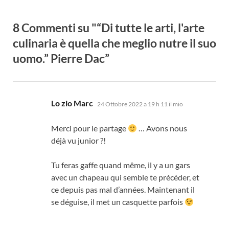
8 Commenti su "“Di tutte le arti, l'arte
culinaria è quella che meglio nutre il suo
uomo.” Pierre Dac”
dice:
Lo zio Marc
24 Ottobre 2022 a 19 h 11 il mio
Merci pour le partage
…
Avons nous
déjà vu junior
?!
Tu feras gaffe quand même
,
il y a un gars
avec un chapeau qui semble te précéder
,
et
ce depuis pas mal d’années
.
Maintenant il
se déguise
,
il met un casquette parfois