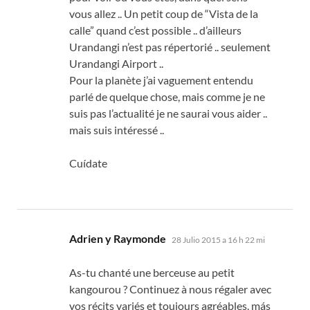
vous allez
..
Un petit coup de
“Vista de la
calle”
quand c’est possible
..
d’ailleurs
Urandangi n’est pas répertorié
..
seulement
Urandangi Airport
..
Pour la planète j’ai vaguement entendu
parlé de quelque chose
,
mais comme je ne
suis pas l’actualité je ne saurai vous aider
..
mais suis intéressé
..
Cuídate
dice:
Adrien y Raymonde
28 Julio 2015 a 16 h 22 mi
As-tu chanté une berceuse au petit
kangourou
?
Continuez à nous régaler avec
vos récits variés et toujours agréables
. más