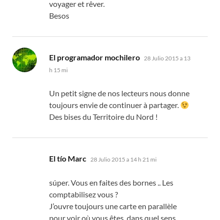
voyager et rêver
.
Besos
dice:
El programador mochilero
28 Julio 2015 a 13
h 15 mi
Un petit signe de nos lecteurs nous donne
toujours envie de continuer à partager
.
Des bises du Territoire du Nord
!
dice:
El tío Marc
28 Julio 2015 a 14 h 21 mi
súper.
Vous en faites des bornes
..
Les
comptabilisez vous
?
J’ouvre toujours une carte en parallèle
pour voir où vous êtes
,
dans quel sens