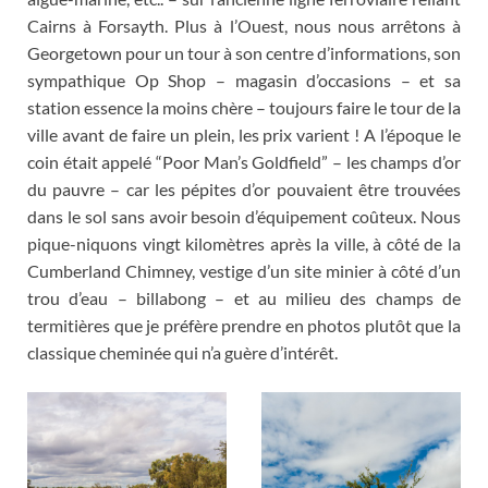
Cairns à Forsayth
.
Plus à l’Ouest
,
nous nous arrêtons à
Georgetown pour un tour à son centre d’informations
,
son
sympathique Op Shop – magasin d’occasions – et sa
station essence la moins chère – toujours faire le tour de la
ville avant de faire un plein
,
les prix varient
!
A l’époque le
coin était appelé
“
Poor Man’s Goldfield
”
– les champs d’or
du pauvre – car les pépites d’or pouvaient être trouvées
dans le sol sans avoir besoin d’équipement coûteux
.
Nous
pique-niquons vingt kilomètres après la ville
,
à côté de la
Cumberland Chimney
,
vestige d’un site minier à côté d’un
trou d’eau – billabong – et au milieu des champs de
termitières que je préfère prendre en photos plutôt que la
classique cheminée qui n’a guère d’intérêt
.