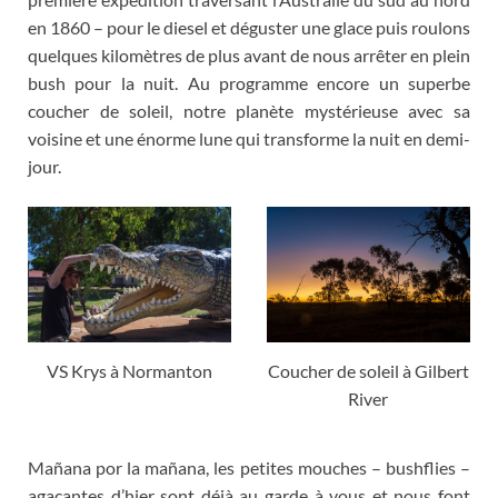
en
1860
– pour le diesel et déguster une glace puis roulons
quelques kilomètres de plus avant de nous arrêter en plein
bush pour la nuit
.
Au programme encore un superbe
coucher de soleil
,
notre planète mystérieuse avec sa
voisine et une énorme lune qui transforme la nuit en demi-
jour
.
VS Krys à Normanton
Coucher de soleil à Gilbert
River
Mañana por la mañana,
les petites mouches – bushflies –
agaçantes d’hier sont déjà au garde à vous et nous font