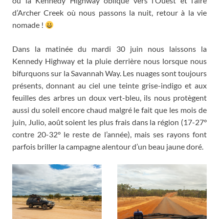
où la Kennedy Highway oblique vers l’Ouest et l’aire
d’Archer Creek où nous passons la nuit
,
retour à la vie
nomade
!
Dans la matinée du mardi
30
juin nous laissons la
Kennedy Highway et la pluie derrière nous lorsque nous
bifurquons sur la Savannah Way
.
Les nuages sont toujours
présents
,
donnant au ciel une teinte grise-indigo et aux
feuilles des arbres un doux vert-bleu
,
ils nous protègent
aussi du soleil encore chaud malgré le fait que les mois de
juin
, Julio,
août soient les plus frais dans la région
(17-27
°
contre 20-32° le reste de l’année
),
mais ses rayons font
parfois briller la campagne alentour d’un beau jaune doré
.