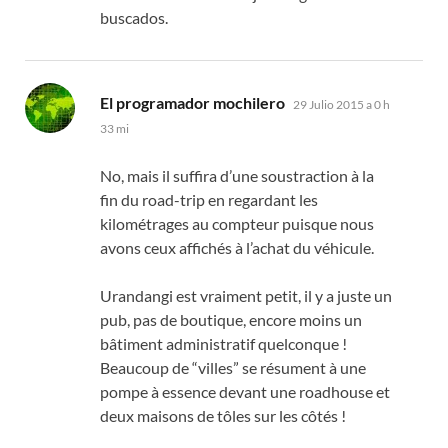
buscados.
dice:
El programador mochilero
29 Julio 2015 a 0 h
33 mi
No,
mais il suffira d’une soustraction à la
fin du road-trip en regardant les
kilométrages au compteur puisque nous
avons ceux affichés à l’achat du véhicule
.
Urandangi est vraiment petit
,
il y a juste un
pub
,
pas de boutique
,
encore moins un
bâtiment administratif quelconque
!
Beaucoup de
“
villes
”
se résument à une
pompe à essence devant une roadhouse et
deux maisons de tôles sur les côtés
!