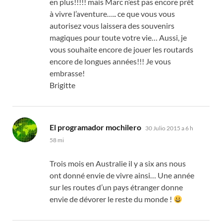
en plus
!!!!!
mais Marc n’est pas encore prêt
à vivre l’aventure
…..
ce que vous vous
autorisez vous laissera des souvenirs
magiques pour toute votre vie
…
Aussi
,
je
vous souhaite encore de jouer les routards
encore de longues années
!!!
Je vous
embrasse
!
Brigitte
dice:
El programador mochilero
30 Julio 2015 a 6 h
58 mi
Trois mois en Australie il y a six ans nous
ont donné envie de vivre ainsi
…
Une année
sur les routes d’un pays étranger donne
envie de dévorer le reste du monde
!