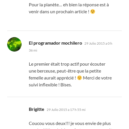
Pour la planète
…
eh bien la réponse est à
venir dans un prochain article
!
dice:
El programador mochilero
29 Julio 2015 a 0 h
36 mi
Le premier était trop actif pour écouter
une berceuse
,
peut-être que la petite
femelle aurait apprécié
!
Merci de votre
suivi inflexible
!
Bises
.
dice:
Brigitte
29 Julio 2015 a 17 h 55 mi
Coucou vous deux
!!!
je vous envie de plus