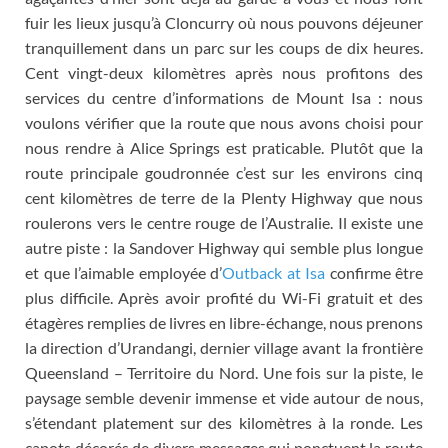
fuir les lieux jusqu’à Cloncurry où nous pouvons déjeuner
tranquillement dans un parc sur les coups de dix heures
.
Cent vingt-deux kilomètres après nous profitons des
services du centre d’informations de Mount Isa
:
nous
voulons vérifier que la route que nous avons choisi pour
nous rendre à Alice Springs est praticable
.
Plutôt que la
route principale goudronnée c’est sur les environs cinq
cent kilomètres de terre de la Plenty Highway que nous
roulerons vers le centre rouge de l’Australie
.
Il existe une
autre piste
:
la Sandover Highway qui semble plus longue
et que l’aimable employée d
’
Outback at Isa
confirme être
plus difficile
.
Après avoir profité du Wi-Fi gratuit et des
étagères remplies de livres en libre-échange
,
nous prenons
la direction d’Urandangi
,
dernier village avant la frontière
Queensland – Territoire du Nord
.
Une fois sur la piste
,
le
paysage semble devenir immense et vide autour de nous
,
s’étendant platement sur des kilomètres à la ronde
.
Les
capots décorés de divers messages qui ponctuent la route