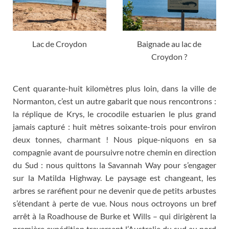
Lac de Croydon
Baignade au lac de
Croydon
?
Cent quarante-huit kilomètres plus loin
,
dans la ville de
Normanton
,
c’est un autre gabarit que nous rencontrons
:
la réplique de Krys
,
le crocodile estuarien le plus grand
jamais capturé
:
huit mètres soixante-trois pour environ
deux tonnes
,
charmant
!
Nous pique-niquons en sa
compagnie avant de poursuivre notre chemin en direction
du Sud
:
nous quittons la Savannah Way pour s’engager
sur la Matilda Highway
.
Le paysage est changeant
,
les
arbres se raréfient pour ne devenir que de petits arbustes
s’étendant à perte de vue
.
Nous nous octroyons un bref
arrêt à la Roadhouse de Burke et Wills – qui dirigèrent la
première expédition traversant l’Australie du sud au nord