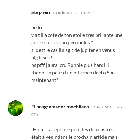
dice:
Stephen
30 Julio 2015 a 11 h 34 mi
hello
y a t il a cote de ton etoile tres brillante une
autre qui l est un peu moins
?
si c est le cas il s agit de jupiter en venus
big bises
!!
ps pfff j aurai cru Ronnie plus hardi
!!!
rhooo il a peur d un pti croco de
4 o 5
m
maintenant
?
dice:
El programador mochilero
31 Julio 2015 a 6 h
07 mi
¡Hola !
La réponse pour les deux astres
était à venir dans le prochain article mais