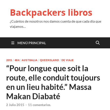
Backpackers libros
¿Cuántos de nosotros nos damos cuenta de que cada día que
viajamos…
MENÚ PRINCIPAL
2015
/
4X4
/
AUSTRALIA
/
QUEENSLAND
/
DE VIAJE
“Pour longue que soit la
route
,
elle conduit toujours
en un lieu habité.” Massa
Makan Diabaté
2 Julio 2015
-
11 comentarios.