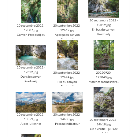
20 septembre 2022 -
12h19.jpg
20 septembre 2022 -
20 septembre 2022 -
En bas du canyon
12h07.jpg
12h12.jpg
Predoselj
Canyon Predoselj du
Aperçu du canyon
dessus
Predoselj
20 septembre 2022 -
12h22.jpg
20 septembre 2022 -
20220920-
Dans le canyon
12h24.jpg
123040.jpg
Predoselj
Fin du canyon
Marches racines vers...
Predoselj
20 septembre 2022 -
20 septembre 2022 -
13h59.jpg
14h03.jpg
20 septembre 2022 -
Alpes juliennes
Poteau indicateur
14h18.jpg
On a vérifié... plus de
névé !