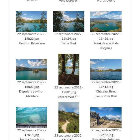
Voie lactée en
Nuit slovène
Slovénie
22 septembre 2022 -
22 septembre 2022 -
22 septembre 2022 -
15h23.jpg
15h24.jpg
15h56.jpg
Pavillon Belvédère
Île de Bled
Point de vue Mala
Osojnica
22 septembre 2022 -
22 septembre 2022 -
16h37.jpg
17h12.jpg
22 septembre 2022 -
Depuis le pavillon
Château, île et
17h01.jpg
Belvédère
pavillon de Bled
Encore Wat ? ^^
22 septembre 2022 -
23 septembre 2022 -
17h14.jpg
12h22.jpg
23 septembre 2022 -
Rocher à souhaits
Sensation alpinisme