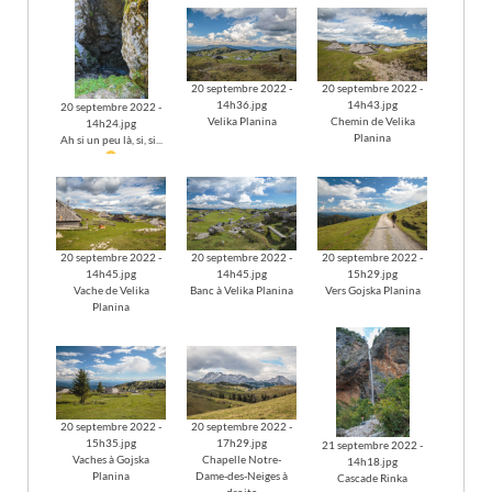
20 septembre 2022 -
20 septembre 2022 -
14h36.jpg
14h43.jpg
20 septembre 2022 -
Velika Planina
Chemin de Velika
14h24.jpg
Planina
Ah si un peu là, si, si...
20 septembre 2022 -
20 septembre 2022 -
20 septembre 2022 -
14h45.jpg
14h45.jpg
15h29.jpg
Vache de Velika
Banc à Velika Planina
Vers Gojska Planina
Planina
20 septembre 2022 -
20 septembre 2022 -
15h35.jpg
17h29.jpg
21 septembre 2022 -
Vaches à Gojska
Chapelle Notre-
14h18.jpg
Planina
Dame-des-Neiges à
Cascade Rinka