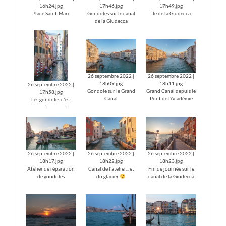
16h24.jpg
17h46.jpg
17h49.jpg
Place Saint-Marc
Gondoles sur le canal
Île de la Giudecca
de la Giudecca
26 septembre 2022 |
26 septembre 2022 |
18h09.jpg
18h11.jpg
26 septembre 2022 |
Gondole sur le Grand
Grand Canal depuis le
17h58.jpg
Canal
Pont de l'Académie
Les gondoles c'est
comme les pagodes...
26 septembre 2022 |
26 septembre 2022 |
26 septembre 2022 |
18h17.jpg
18h22.jpg
18h23.jpg
Atelier de réparation
Canal de l'atelier... et
Fin de journée sur le
de gondoles
du glacier
canal de la Giudecca