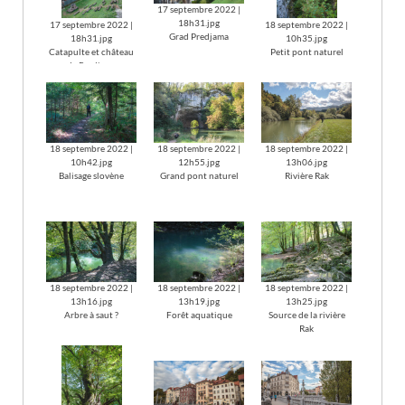
17 septembre 2022 |
18h31.jpg
17 septembre 2022 |
18 septembre 2022 |
Grad Predjama
18h31.jpg
10h35.jpg
Catapulte et château
Petit pont naturel
de Predjama
18 septembre 2022 |
18 septembre 2022 |
18 septembre 2022 |
10h42.jpg
12h55.jpg
13h06.jpg
Balisage slovène
Grand pont naturel
Rivière Rak
18 septembre 2022 |
18 septembre 2022 |
18 septembre 2022 |
13h16.jpg
13h19.jpg
13h25.jpg
Arbre à saut ?
Forêt aquatique
Source de la rivière
Rak