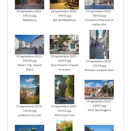
18 septembre 2022 -
18 septembre 2022 -
19 septembre 2022 -
19h26.jpg
19h45.jpg
10h42.jpg
Metelkova
Bar de Metelkova
Fontaine d'Hercule et
vieille ville
19 septembre 2022 -
19 septembre 2022 -
10h49.jpg
10h59.jpg
19 septembre 2022 -
Mestni Trg - Grand
Distributeurs d’œufs
12h19.jpg
Place
et autres
Poteaux sculptés dans
la vieille ville
19 septembre 2022 -
13h07.jpg
19 septembre 2022 -
19 septembre 2022 -
Pont des Dragons
12h42.jpg
12h52.jpg
Ljubljana sous les
Monument des
montagnes
Révoltes Paysannes