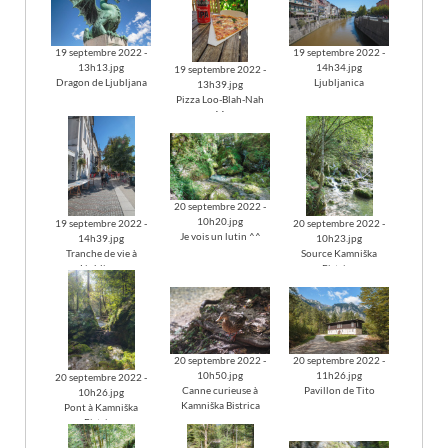
19 septembre 2022 -
19 septembre 2022 -
13h13.jpg
14h34.jpg
19 septembre 2022 -
Dragon de Ljubljana
Ljubljanica
13h39.jpg
Pizza Loo-Blah-Nah
^^
20 septembre 2022 -
10h20.jpg
19 septembre 2022 -
20 septembre 2022 -
Je vois un lutin ^^
14h39.jpg
10h23.jpg
Tranche de vie à
Source Kamniška
Ljubljana
Bistrica
20 septembre 2022 -
20 septembre 2022 -
10h50.jpg
11h26.jpg
20 septembre 2022 -
Canne curieuse à
Pavillon de Tito
10h26.jpg
Kamniška Bistrica
Pont à Kamniška
Bistrica