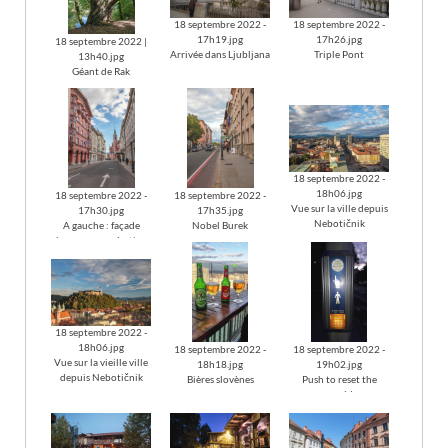
18 septembre 2022 -
18 septembre 2022 -
17h19.jpg
17h26.jpg
18 septembre 2022 |
Arrivée dans Ljubljana
Triple Pont
13h40.jpg
Géant de Rak
18 septembre 2022 -
18h06.jpg
18 septembre 2022 -
18 septembre 2022 -
Vue sur la ville depuis
17h30.jpg
17h35.jpg
Nebotičnik
A gauche : façade
Nobel Burek
banque coopérative
18 septembre 2022 -
18h06.jpg
18 septembre 2022 -
18 septembre 2022 -
Vue sur la vieille ville
18h18.jpg
19h02.jpg
depuis Nebotičnik
Bières slovènes
Push to reset the
world