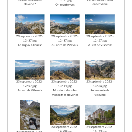
11h57.jpg
slovène ?
en Slovénie
On monte vers
Viševnik
23 septembre 2022 -
23 septembre 2022 -
23 septembre 2022 -
12h37.jpg
12h37.jpg
12h57.jpg
Le Triglav à l'ouest
Au nord de Viševnik
A l'est de Viševnik
23 septembre 2022 -
23 septembre 2022 -
23 septembre 2022 -
12h57.jpg
13h14.jpg
13h36.jpg
Au sud de Viševnik
Monsieur dans les
Redescente de
montagnes slovènes
Viševnik
23 septembre 2022 -
24 septembre 2022 |
14h08.jpg
18h39.jpg
23 septembre 2022 -