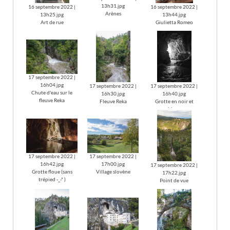
13h31.jpg
16 septembre 2022 |
16 septembre 2022 |
Arènes
13h25.jpg
13h44.jpg
Art de rue
Giulietta Romeo
17 septembre 2022 |
16h04.jpg
17 septembre 2022 |
17 septembre 2022 |
Chute d'eau sur le
16h30.jpg
16h40.jpg
fleuve Reka
Fleuve Reka
Grotte en noir et
blanc
17 septembre 2022 |
17 septembre 2022 |
16h42.jpg
17h00.jpg
17 septembre 2022 |
Grotte floue (sans
Village slovène
17h22.jpg
trépied -_-" )
Point de vue