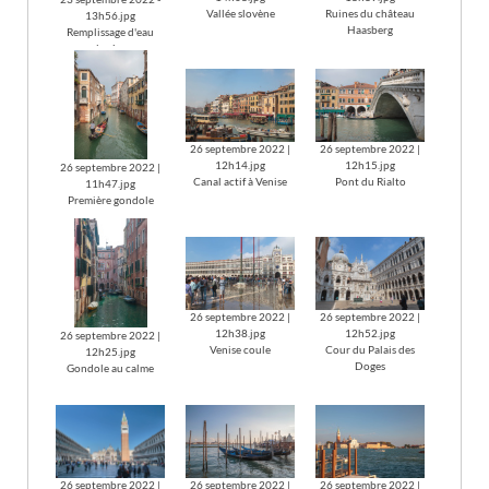
Vallée slovène
Ruines du château
13h56.jpg
Haasberg
Remplissage d'eau
slovène
26 septembre 2022 |
26 septembre 2022 |
12h14.jpg
12h15.jpg
26 septembre 2022 |
Canal actif à Venise
Pont du Rialto
11h47.jpg
Première gondole
26 septembre 2022 |
26 septembre 2022 |
12h38.jpg
12h52.jpg
26 septembre 2022 |
Venise coule
Cour du Palais des
12h25.jpg
Doges
Gondole au calme
26 septembre 2022 |
26 septembre 2022 |
26 septembre 2022 |