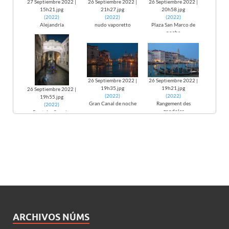
27 Septiembre 2022 |
26 Septiembre 2022 |
26 Septiembre 2022 |
15h21.jpg
21h27.jpg
20h58.jpg
(
2022
)
(
2022
)
(
2022
)
Alejandría
nudo vaporetto
Plaza San Marco de
noche
26 Septiembre 2022 |
26 Septiembre 2022 |
19h35.jpg
19h21.jpg
26 Septiembre 2022 |
(
2022
)
(
2022
)
19h55.jpg
Gran Canal de noche
Rangement des
(
2022
)
gondoles
Pont des Soupirs
ARCHIVOS NÚMS